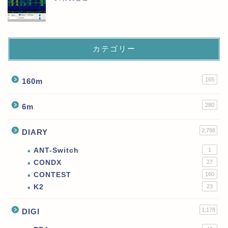
カテゴリー
165
160m
280
6m
2,788
DIARY
ANT-Switch
1
CONDX
27
CONTEST
160
K2
23
1,178
DIGI