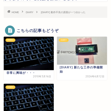
HOME
DIARY
[DIARY] 動作不良の原因が一つ分かった
こちらの記事もどうぞ
DIARY
DIARY
[DIARY] 新たな工作の準備開
始
非常に興味が・・・
2010年3月16日
2026年6月12日
DIARY