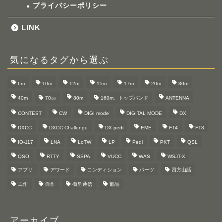
プライバシーポリシー
LINK
気になるタグから選ぶ
6m
10m
12m
15m
17m
20m
30m
40m
70㎝
80m
160m、トップバンド
ANTENNA
CONTEST
CW
DIGI mode
DIGITAL MODE
DX
DXCC
DXCC Challenge
DX pedi
EME
FT4
FT8
IO-117
LNA
LoTW
LP
Pedi
PKT
QSL
QSO
RTTY
SSPA
VUCC
WAS
WSJT-X
アプリ
アワード
コンディション
パーツ
四方山話
工作
自作
衛星通信
部品
アーカイブ