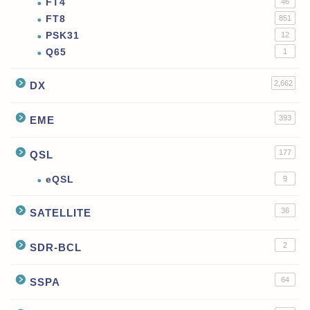
FT4
46
FT8
851
PSK31
12
Q65
1
2,662
DX
393
EME
177
QSL
eQSL
9
36
SATELLITE
2
SDR-BCL
64
SSPA