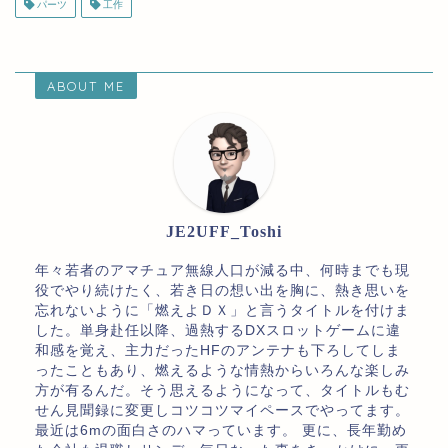
パーツ
工作
ABOUT ME
JE2UFF_Toshi
年々若者のアマチュア無線人口が減る中、何時までも現
役でやり続けたく、若き日の想い出を胸に、熱き思いを
忘れないように「燃えよＤＸ」と言うタイトルを付けま
した。単身赴任以降、過熱するDXスロットゲームに違
和感を覚え、主力だったHFのアンテナも下ろしてしま
ったこともあり、燃えるような情熱からいろんな楽しみ
方が有るんだ。そう思えるようになって、タイトルもむ
せん見聞録に変更しコツコツマイペースでやってます。
最近は6mの面白さのハマっています。 更に、長年勤め