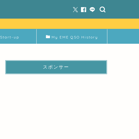
Start-up
My EME QSO History
スポンサー