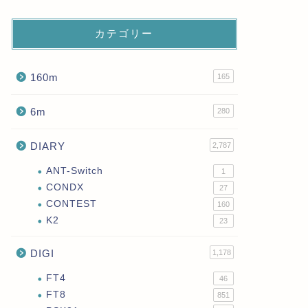
カテゴリー
160m
165
6m
280
DIARY
2,787
ANT-Switch
1
CONDX
27
CONTEST
160
K2
23
DIGI
1,178
FT4
46
FT8
851