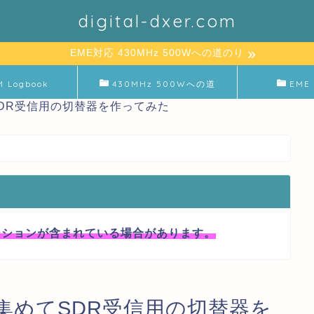
digital-dxer.com
EME対応 430MHz 500Wへの道のり
M Logbook
430MHz 500Wへの道
EME 
てSDR受信用の切替器を作ってみた
ーションが含まれている場合があります。
かき集めてSDR受信用の切替器を