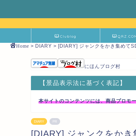
Clublog
QRZ.CO
Home
>
DIARY
>
[DIARY] ジャンクをかき集め
にほんブログ村
【景品表示法に基づく表記】
本サイトのコンテンツには、商品プロモ
DIARY
PR
[DIARY] ジャンクを