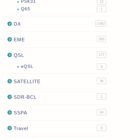
PSK31
12
Q65
1
DX
2,662
EME
393
QSL
177
eQSL
9
SATELLITE
36
SDR-BCL
2
SSPA
64
Travel
6