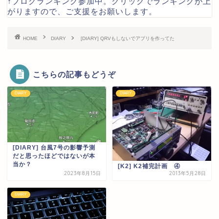
↑ブログランキング参加中。クリックでランキングが上
がりますので、ご支援をお願いします。
HOME
DIARY
[DIARY] QRVもしないでアプリを作ってた
こちらの記事もどうぞ
DIARY
DIARY
[DIARY] 台風7号の影響予測
だと思ったほどではないが本
当か？
[K2] K2補完計画 ④
2023年8月15日
2013年5月28日
DIARY