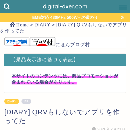
digital-dxer.com
EME対応 430MHz 500Wへの道のり
Home
>
DIARY
>
[DIARY] QRVもしないでアプリ
を作ってた
にほんブログ村
【景品表示法に基づく表記】
本サイトのコンテンツには、商品プロモーションが
含まれている場合があります。
DIARY
PR
[DIARY] QRVもしないでアプリを作
ってた
2026年2月21日