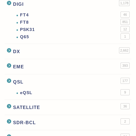
1,178
DIGI
FT4
46
FT8
851
PSK31
12
Q65
1
2,662
DX
393
EME
177
QSL
eQSL
9
36
SATELLITE
2
SDR-BCL