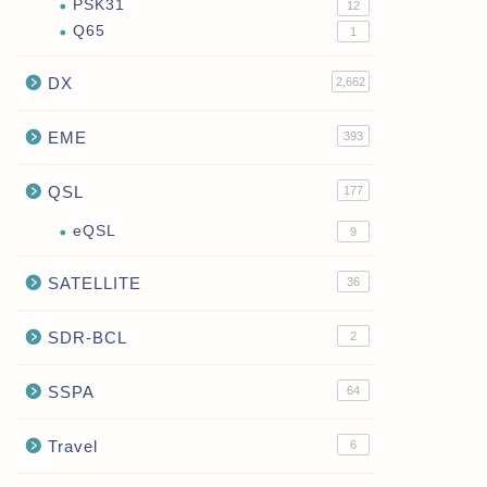
PSK31
12
Q65
1
DX
2,662
EME
393
QSL
177
eQSL
9
SATELLITE
36
SDR-BCL
2
SSPA
64
Travel
6