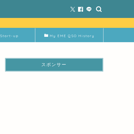
Start-up
My EME QSO History
スポンサー