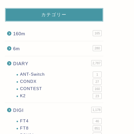
カテゴリー
160m
165
6m
280
DIARY
2,787
ANT-Switch
1
CONDX
27
CONTEST
160
K2
23
DIGI
1,178
FT4
46
FT8
851