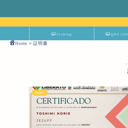
Clublog
QRZ.CO
Home
>
証明書
DIARY