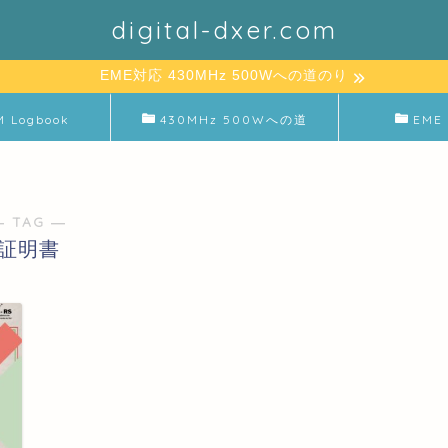
digital-dxer.com
EME対応 430MHz 500Wへの道のり
M Logbook
430MHz 500Wへの道
EME 
― TAG ―
証明書