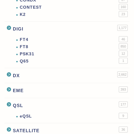
CONDX
CONTEST
160
K2
23
1,177
DIGI
FT4
46
FT8
850
PSK31
12
Q65
1
2,662
DX
393
EME
177
QSL
eQSL
9
36
SATELLITE