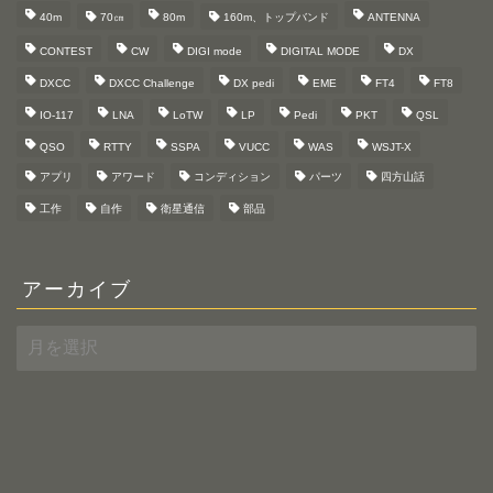
40m
70㎝
80m
160m、トップバンド
ANTENNA
CONTEST
CW
DIGI mode
DIGITAL MODE
DX
DXCC
DXCC Challenge
DX pedi
EME
FT4
FT8
IO-117
LNA
LoTW
LP
Pedi
PKT
QSL
QSO
RTTY
SSPA
VUCC
WAS
WSJT-X
アプリ
アワード
コンディション
パーツ
四方山話
工作
自作
衛星通信
部品
アーカイブ
ア
ー
カ
イ
ブ