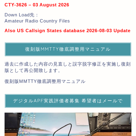
CTY-3626 – 03 August 2026
Down Load先：
Amateur Radio Country Files
Also US Callsign States database 2026-08-03 Update
復刻版MMTTY徹底調整用マニュアル
過去に作成した内容の見直しと誤字脱字修正を実施し復刻
版として再公開致します。
復刻版MMTTY徹底調整用マニュアル
デジタルAPF実践評価者募集 希望者はメールで