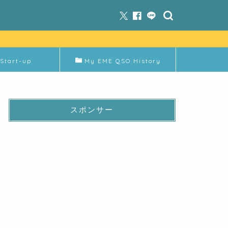
Start-up
My EME QSO History
スポンサー