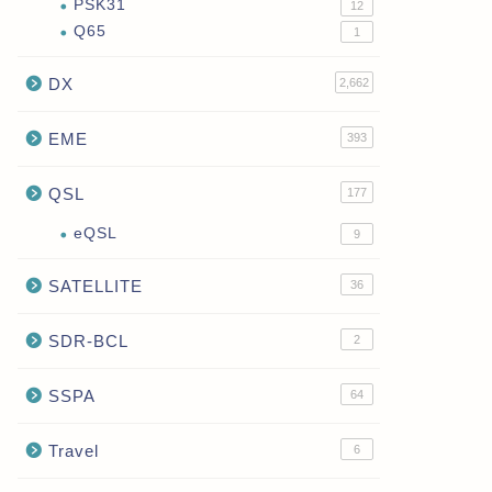
PSK31
12
Q65
1
DX
2,662
EME
393
QSL
177
eQSL
9
SATELLITE
36
SDR-BCL
2
SSPA
64
Travel
6