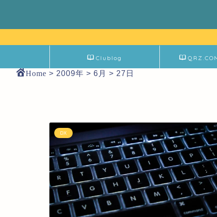
Clublog
QRZ.CO
Home
>
2009年
>
6月
>
27日
DX