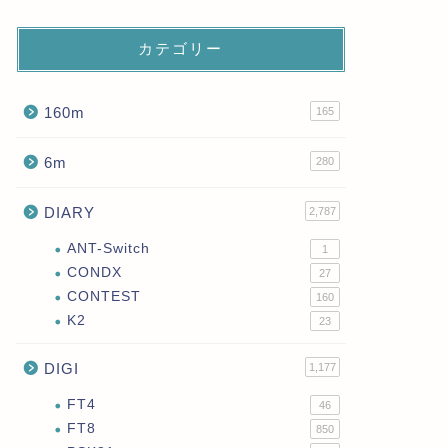
カテゴリー
160m
165
6m
280
DIARY
2,787
ANT-Switch
1
CONDX
27
CONTEST
160
K2
23
DIGI
1,177
FT4
46
FT8
850