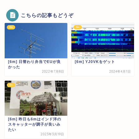
こちらの記事もどうぞ
6m
6m
[6m] 日替わり弁当でEUが良
[6m] YJ0VKをゲット
かった
2022年7月8日
2024年4月1日
6m
[6m] 昨日も6mはインド洋の
スキャッターが調子が良いみ
たい
2023年3月19日