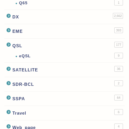
Q65
1
2,662
DX
393
EME
177
QSL
eQSL
9
36
SATELLITE
2
SDR-BCL
64
SSPA
6
Travel
4
Web_page