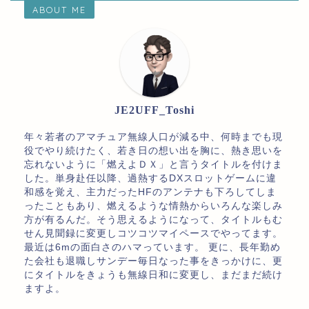
ABOUT ME
JE2UFF_Toshi
年々若者のアマチュア無線人口が減る中、何時までも現
役でやり続けたく、若き日の想い出を胸に、熱き思いを
忘れないように「燃えよＤＸ」と言うタイトルを付けま
した。単身赴任以降、過熱するDXスロットゲームに違
和感を覚え、主力だったHFのアンテナも下ろしてしま
ったこともあり、燃えるような情熱からいろんな楽しみ
方が有るんだ。そう思えるようになって、タイトルもむ
せん見聞録に変更しコツコツマイペースでやってます。
最近は6mの面白さのハマっています。 更に、長年勤め
た会社も退職しサンデー毎日なった事をきっかけに、更
にタイトルをきょうも無線日和に変更し、まだまだ続け
ますよ。