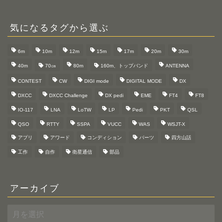
気になるタグから選ぶ
6m
10m
12m
15m
17m
20m
30m
40m
70㎝
80m
160m、トップバンド
ANTENNA
CONTEST
CW
DIGI mode
DIGITAL MODE
DX
DXCC
DXCC Challenge
DX pedi
EME
FT4
FT8
IO-117
LNA
LoTW
LP
Pedi
PKT
QSL
QSO
RTTY
SSPA
VUCC
WAS
WSJT-X
アプリ
アワード
コンディション
パーツ
四方山話
工作
自作
衛星通信
部品
アーカイブ
ア
ー