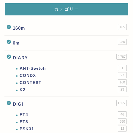
カテゴリー
165
160m
280
6m
2,787
DIARY
ANT-Switch
1
CONDX
27
CONTEST
160
K2
23
1,177
DIGI
FT4
46
FT8
850
PSK31
12