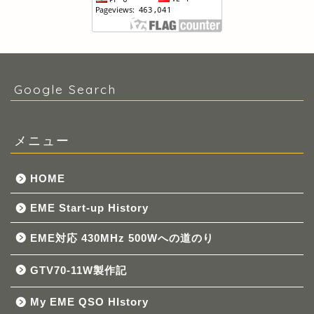
Google Search
メニュー
HOME
EME Start-up History
EME対応 430MHz 500Wへの道のり
GTV70-11W製作記
My EME QSO HIstory