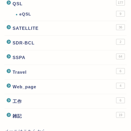
177
QSL
eQSL
9
36
SATELLITE
2
SDR-BCL
64
SSPA
6
Travel
4
Web_page
6
工作
19
雑記