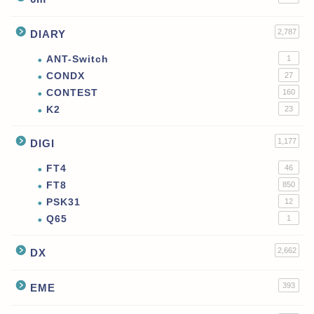
2,787
DIARY
ANT-Switch
1
CONDX
27
CONTEST
160
K2
23
1,177
DIGI
FT4
46
FT8
850
PSK31
12
Q65
1
2,662
DX
393
EME