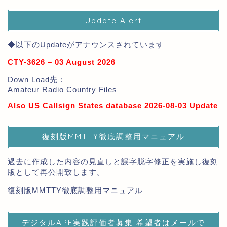
Update Alert
◆以下のUpdateがアナウンスされています
CTY-3626 – 03 August 2026
Down Load先：
Amateur Radio Country Files
Also US Callsign States database 2026-08-03 Update
復刻版MMTTY徹底調整用マニュアル
過去に作成した内容の見直しと誤字脱字修正を実施し復刻
版として再公開致します。
復刻版MMTTY徹底調整用マニュアル
デジタルAPF実践評価者募集 希望者はメールで