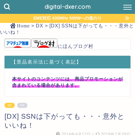
digital-dxer.com
EME対応 430MHz 500Wへの道のり
Home
>
DX
>
[DX] SSNは下がっても・・・意外と
いいね！
にほんブログ村
【景品表示法に基づく表記】
本サイトのコンテンツには、商品プロモーションが
含まれている場合があります。
DX
PR
[DX] SSNは下がっても・・・意外と
いいね！
2014年4月12日
/
2018年7月28日