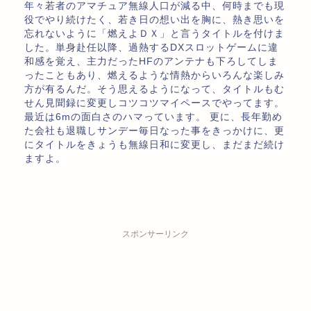
年々若者のアマチュア無線人口が減る中、何時までも現
役でやり続けたく、若き日の想い出を胸に、熱き思いを
忘れないように「燃えよＤＸ」と言うタイトルを付けま
した。単身赴任以降、過熱するDXスロットゲームに違
和感を覚え、主力だったHFのアンテナも下ろしてしま
ったこともあり、燃えるような情熱からいろんな楽しみ
方が有るんだ。そう思えるようになって、タイトルもむ
せん見聞録に変更しコツコツマイペースでやってます。
最近は6mの面白さのハマっています。 更に、長年勤め
た会社も退職しサンデー毎日なった事をきっかけに、更
にタイトルをきょうも無線日和に変更し、まだまだ続け
ますよ。
スポンサーリンク