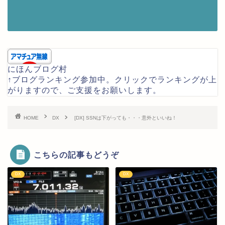
にほんブログ村
↑ブログランキング参加中。クリックでランキングが上
がりますので、ご支援をお願いします。
HOME
DX
[DX] SSNは下がっても・・・意外といいね！
こちらの記事もどうぞ
DX
DX