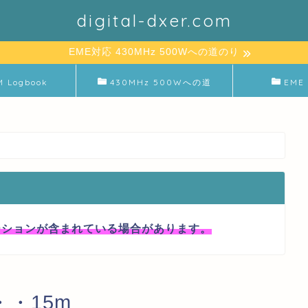
digital-dxer.com
EME対応 430MHz 500Wへの道のり
M Logbook
430MHz 500Wへの道
EME 
ーションが含まれている場合があります。
・・15m