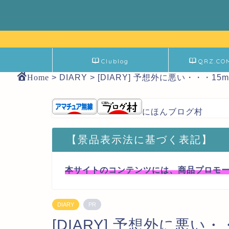
Clublog
QRZ.CO
Home
>
DIARY
>
[DIARY] 予想外に悪い・・・15m
にほんブログ村
【景品表示法に基づく表記】
本サイトのコンテンツには、商品プロモ
DIARY
PR
[DIARY] 予想外に悪い・