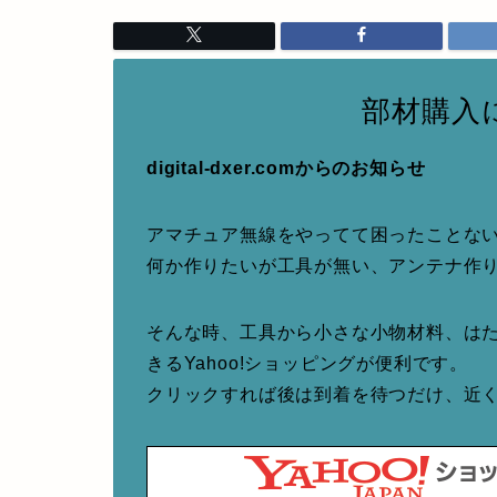
部材購入
digital-dxer.comからのお知らせ
アマチュア無線をやってて困ったことな
何か作りたいが工具が無い、アンテナ作
そんな時、工具から小さな小物材料、は
きるYahoo!ショッピングが便利です。
クリックすれば後は到着を待つだけ、近くて