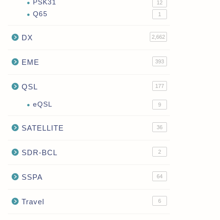
PSK31
12
Q65
1
DX
2,662
EME
393
QSL
177
eQSL
9
SATELLITE
36
SDR-BCL
2
SSPA
64
Travel
6