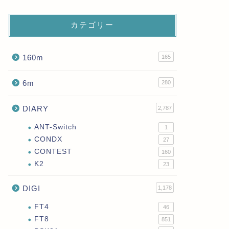
カテゴリー
160m
165
6m
280
DIARY
2,787
ANT-Switch
1
CONDX
27
CONTEST
160
K2
23
DIGI
1,178
FT4
46
FT8
851