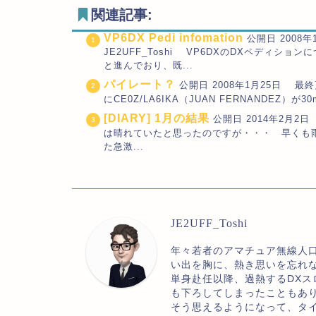
関連記事:
VP6DX Pedi infomation
公開日 2008年
JE2UFF_Toshi VP6DXのDXペディ
と進んでおり、既...
パイレート？
公開日 2008年1月25日 最終更新
にCE0Z/LA6IKA（JUAN FERNANDEZ）が
[DIARY] 1月の結果
公開日 2014年2月2日 
は晴れていたと思ったのですが・・・ 早くも
た急激...
JE2UFF_Toshi
年々若者のアマチュア無線人
い出を胸に、熱き思いを忘れ
単身赴任以降、過熱するDXス
も下ろしてしまったこともあ
そう思えるようになって、タ