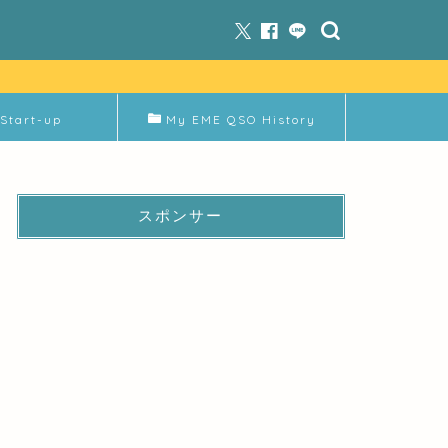
Start-up
My EME QSO History
スポンサー