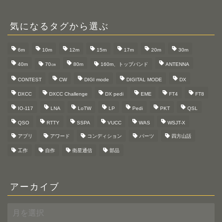
気になるタグから選ぶ
6m
10m
12m
15m
17m
20m
30m
40m
70㎝
80m
160m、トップバンド
ANTENNA
CONTEST
CW
DIGI mode
DIGITAL MODE
DX
DXCC
DXCC Challenge
DX pedi
EME
FT4
FT8
IO-117
LNA
LoTW
LP
Pedi
PKT
QSL
QSO
RTTY
SSPA
VUCC
WAS
WSJT-X
アプリ
アワード
コンディション
パーツ
四方山話
工作
自作
衛星通信
部品
アーカイブ
ア
ー