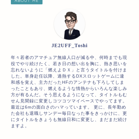
ABOUT ME
JE2UFF_Toshi
年々若者のアマチュア無線人口が減る中、何時までも現
役でやり続けたく、若き日の想い出を胸に、熱き思いを
忘れないように「燃えよＤＸ」と言うタイトルを付けま
した。単身赴任以降、過熱するDXスロットゲームに違
和感を覚え、主力だったHFのアンテナも下ろしてしま
ったこともあり、燃えるような情熱からいろんな楽しみ
方が有るんだ。そう思えるようになって、タイトルもむ
せん見聞録に変更しコツコツマイペースでやってます。
最近は6mの面白さのハマっています。 更に、長年勤め
た会社も退職しサンデー毎日なった事をきっかけに、更
にタイトルをきょうも無線日和に変更し、まだまだ続け
ますよ。