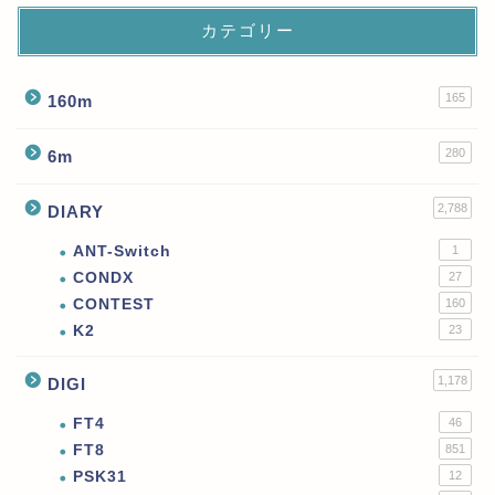
カテゴリー
165
160m
280
6m
2,788
DIARY
ANT-Switch
1
CONDX
27
CONTEST
160
K2
23
1,178
DIGI
FT4
46
FT8
851
PSK31
12