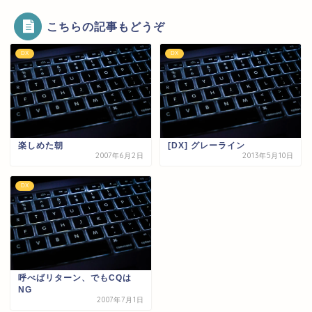
こちらの記事もどうぞ
DX
DX
楽しめた朝
[DX] グレーライン
2007年6月2日
2013年5月10日
DX
呼べばリターン、でもCQは
NG
2007年7月1日