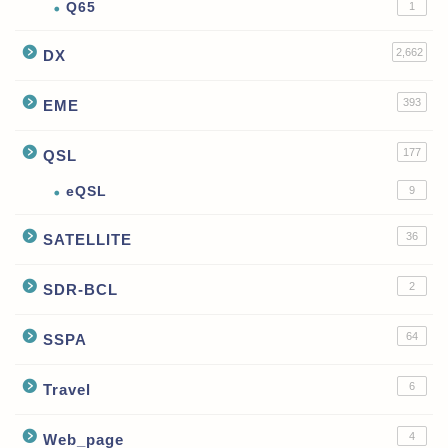
Q65
1
2,662
DX
393
EME
177
QSL
eQSL
9
36
SATELLITE
2
SDR-BCL
64
SSPA
6
Travel
4
Web_page