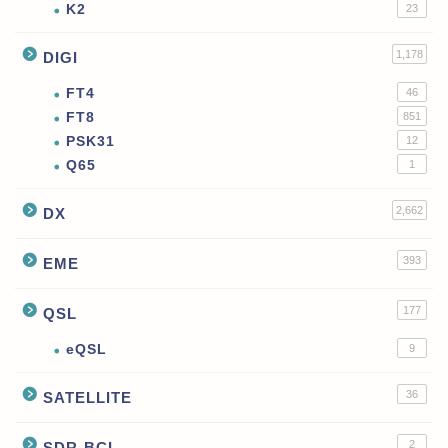
K2
23
1,178
DIGI
FT4
46
FT8
851
PSK31
12
Q65
1
2,662
DX
393
EME
177
QSL
eQSL
9
36
SATELLITE
2
SDR-BCL