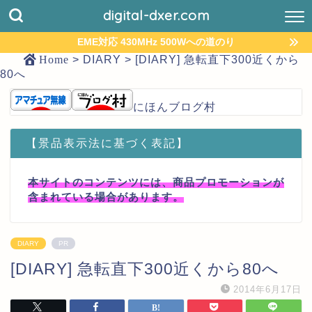
digital-dxer.com
EME対応 430MHz 500Wへの道のり
Home
>
DIARY
>
[DIARY] 急転直下300近くから
80へ
にほんブログ村
【景品表示法に基づく表記】
本サイトのコンテンツには、商品プロモーションが
含まれている場合があります。
DIARY
PR
[DIARY] 急転直下300近くから80へ
2014年6月17日