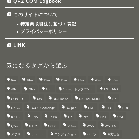
QRZ.COM Logbook
このサイトについて
特定商取引法に基づく表記
プライバシーポリシー
LINK
気になるタグから選ぶ
6m
10m
12m
15m
17m
20m
30m
40m
70㎝
80m
160m、トップバンド
ANTENNA
CONTEST
CW
DIGI mode
DIGITAL MODE
DX
DXCC
DXCC Challenge
DX pedi
EME
FT4
FT8
IO-117
LNA
LoTW
LP
Pedi
PKT
QSL
QSO
RTTY
SSPA
VUCC
WAS
WSJT-X
アプリ
アワード
コンディション
パーツ
四方山話