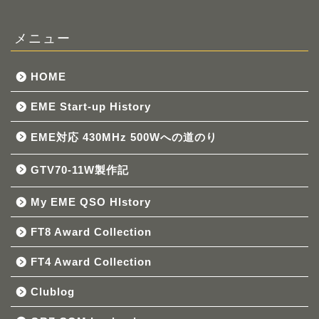
メニュー
HOME
EME Start-up History
EME対応 430MHz 500Wへの道のり
GTV70-11W製作記
My EME QSO HIstory
FT8 Award Collection
FT4 Award Collection
Clublog