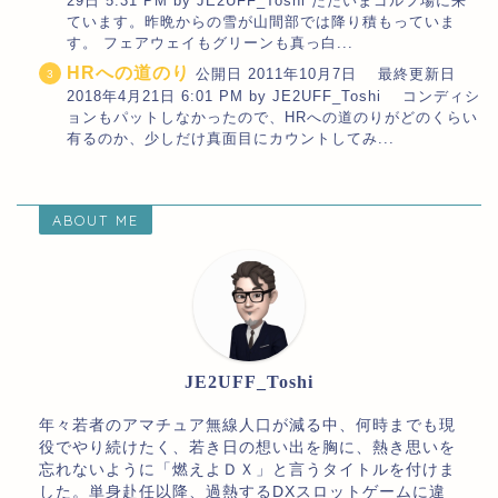
29日 5:31 PM by JE2UFF_Toshi ただいまゴルフ場に来
ています。昨晩からの雪が山間部では降り積もっていま
す。 フェアウェイもグリーンも真っ白...
HRへの道のり
公開日 2011年10月7日 最終更新日
2018年4月21日 6:01 PM by JE2UFF_Toshi コンディシ
ョンもパットしなかったので、HRへの道のりがどのくらい
有るのか、少しだけ真面目にカウントしてみ...
ABOUT ME
JE2UFF_Toshi
年々若者のアマチュア無線人口が減る中、何時までも現
役でやり続けたく、若き日の想い出を胸に、熱き思いを
忘れないように「燃えよＤＸ」と言うタイトルを付けま
した。単身赴任以降、過熱するDXスロットゲームに違