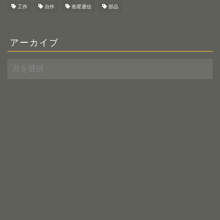
工作
自作
衛星通信
部品
アーカイブ
ア
ー
カ
イ
ブ