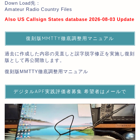
Down Load先：
Amateur Radio Country Files
Also US Callsign States database 2026-08-03 Update
復刻版MMTTY徹底調整用マニュアル
過去に作成した内容の見直しと誤字脱字修正を実施し復刻
版として再公開致します。
復刻版MMTTY徹底調整用マニュアル
デジタルAPF実践評価者募集 希望者はメールで