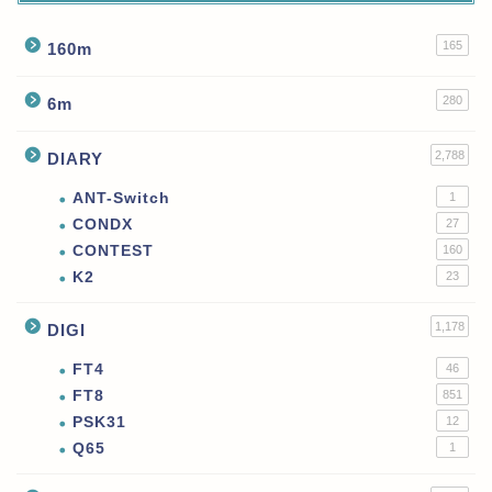
165
160m
280
6m
2,788
DIARY
ANT-Switch
1
CONDX
27
CONTEST
160
K2
23
1,178
DIGI
FT4
46
FT8
851
PSK31
12
Q65
1