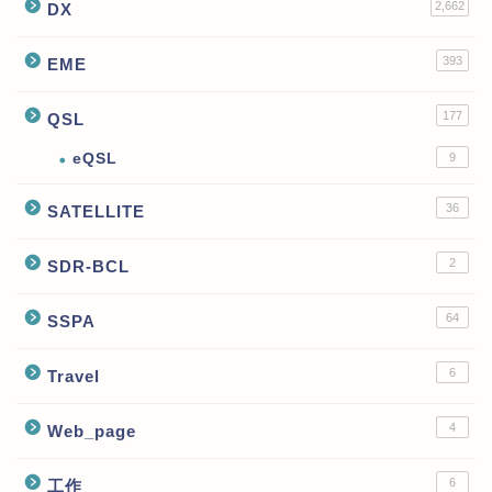
2,662
DX
393
EME
177
QSL
eQSL
9
36
SATELLITE
2
SDR-BCL
64
SSPA
6
Travel
4
Web_page
6
工作