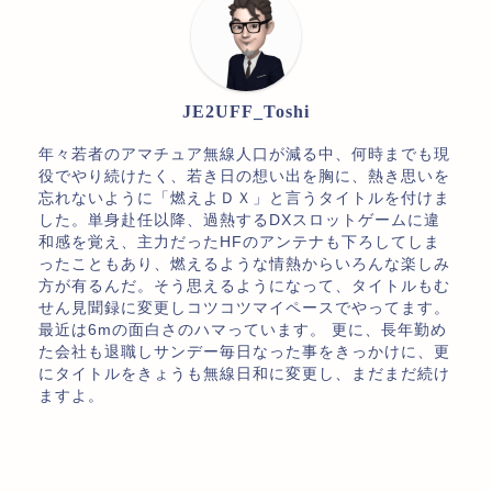
JE2UFF_Toshi
年々若者のアマチュア無線人口が減る中、何時までも現
役でやり続けたく、若き日の想い出を胸に、熱き思いを
忘れないように「燃えよＤＸ」と言うタイトルを付けま
した。単身赴任以降、過熱するDXスロットゲームに違
和感を覚え、主力だったHFのアンテナも下ろしてしま
ったこともあり、燃えるような情熱からいろんな楽しみ
方が有るんだ。そう思えるようになって、タイトルもむ
せん見聞録に変更しコツコツマイペースでやってます。
最近は6mの面白さのハマっています。 更に、長年勤め
た会社も退職しサンデー毎日なった事をきっかけに、更
にタイトルをきょうも無線日和に変更し、まだまだ続け
ますよ。