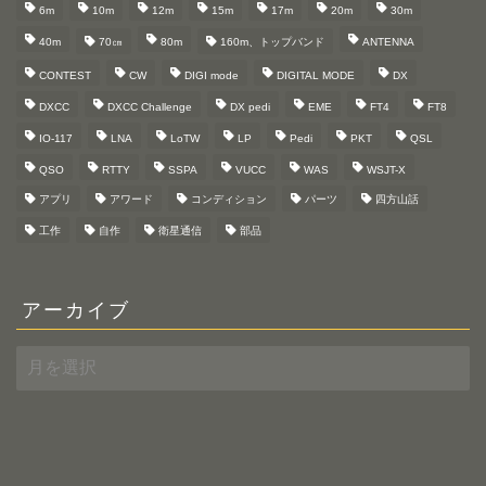
6m
10m
12m
15m
17m
20m
30m
40m
70㎝
80m
160m、トップバンド
ANTENNA
CONTEST
CW
DIGI mode
DIGITAL MODE
DX
DXCC
DXCC Challenge
DX pedi
EME
FT4
FT8
IO-117
LNA
LoTW
LP
Pedi
PKT
QSL
QSO
RTTY
SSPA
VUCC
WAS
WSJT-X
アプリ
アワード
コンディション
パーツ
四方山話
工作
自作
衛星通信
部品
アーカイブ
ア
ー
カ
イ
ブ