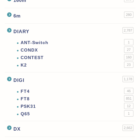
160m
280
6m
2,787
DIARY
ANT-Switch
1
CONDX
27
CONTEST
160
K2
23
1,178
DIGI
FT4
46
FT8
851
PSK31
12
Q65
1
2,662
DX