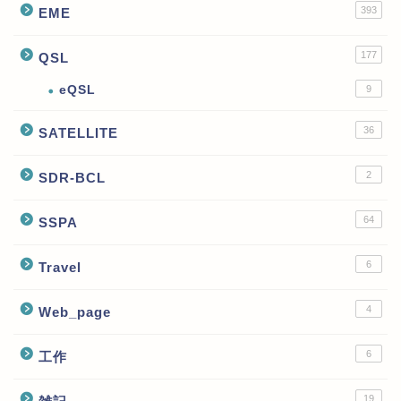
393
EME
177
QSL
eQSL
9
36
SATELLITE
2
SDR-BCL
64
SSPA
6
Travel
4
Web_page
6
工作
19