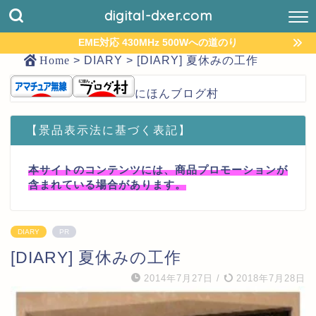
digital-dxer.com
EME対応 430MHz 500Wへの道のり
Home
>
DIARY
>
[DIARY] 夏休みの工作
にほんブログ村
【景品表示法に基づく表記】
本サイトのコンテンツには、商品プロモーションが
含まれている場合があります。
DIARY
PR
[DIARY] 夏休みの工作
2014年7月27日
/
2018年7月28日