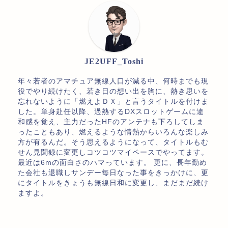
JE2UFF_Toshi
年々若者のアマチュア無線人口が減る中、何時までも現
役でやり続けたく、若き日の想い出を胸に、熱き思いを
忘れないように「燃えよＤＸ」と言うタイトルを付けま
した。単身赴任以降、過熱するDXスロットゲームに違
和感を覚え、主力だったHFのアンテナも下ろしてしま
ったこともあり、燃えるような情熱からいろんな楽しみ
方が有るんだ。そう思えるようになって、タイトルもむ
せん見聞録に変更しコツコツマイペースでやってます。
最近は6mの面白さのハマっています。 更に、長年勤め
た会社も退職しサンデー毎日なった事をきっかけに、更
にタイトルをきょうも無線日和に変更し、まだまだ続け
ますよ。