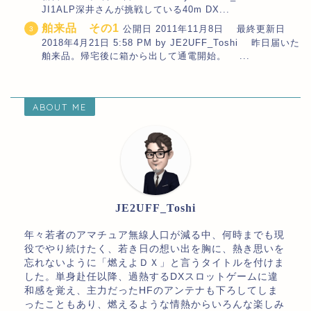
JI1ALP深井さんが挑戦している40m DX...
舶来品 その1
公開日 2011年11月8日 最終更新日
2018年4月21日 5:58 PM by JE2UFF_Toshi 昨日届いた
舶来品。帰宅後に箱から出して通電開始。 ...
ABOUT ME
JE2UFF_Toshi
年々若者のアマチュア無線人口が減る中、何時までも現
役でやり続けたく、若き日の想い出を胸に、熱き思いを
忘れないように「燃えよＤＸ」と言うタイトルを付けま
した。単身赴任以降、過熱するDXスロットゲームに違
和感を覚え、主力だったHFのアンテナも下ろしてしま
ったこともあり、燃えるような情熱からいろんな楽しみ