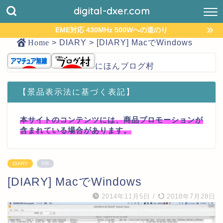
digital-dxer.com
EME対応 430MHz 500Wへの道のり
Home
>
DIARY
>
[DIARY] MacでWindows
にほんブログ村
【景品表示法に基づく表記】
本サイトのコンテンツには、商品プロモーションが
含まれている場合があります。
DIARY
PR
[DIARY] MacでWindows
2014年11月5日
/
2018年7月28日