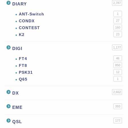
2,787
DIARY
ANT-Switch
1
CONDX
27
CONTEST
160
K2
23
1,177
DIGI
FT4
46
FT8
850
PSK31
12
Q65
1
2,662
DX
393
EME
177
QSL