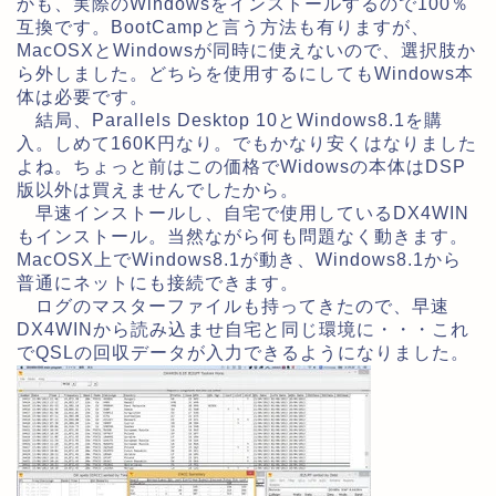
かも、実際のWindowsをインストールするので100％
互換です。BootCampと言う方法も有りますが、
MacOSXとWindowsが同時に使えないので、選択肢か
ら外しました。どちらを使用するにしてもWindows本
体は必要です。
結局、Parallels Desktop 10とWindows8.1を購
入。しめて160K円なり。でもかなり安くはなりました
よね。ちょっと前はこの価格でWidowsの本体はDSP
版以外は買えませんでしたから。
早速インストールし、自宅で使用しているDX4WIN
もインストール。当然ながら何も問題なく動きます。
MacOSX上でWindows8.1が動き、Windows8.1から
普通にネットにも接続できます。
ログのマスターファイルも持ってきたので、早速
DX4WINから読み込ませ自宅と同じ環境に・・・これ
でQSLの回収データが入力できるようになりました。