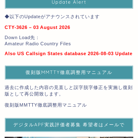
Update Alert
◆以下のUpdateがアナウンスされています
CTY-3626 – 03 August 2026
Down Load先：
Amateur Radio Country Files
Also US Callsign States database 2026-08-03 Update
復刻版MMTTY徹底調整用マニュアル
過去に作成した内容の見直しと誤字脱字修正を実施し復刻
版として再公開致します。
復刻版MMTTY徹底調整用マニュアル
デジタルAPF実践評価者募集 希望者はメールで