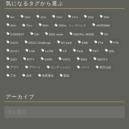
気になるタグから選ぶ
6m
10m
12m
15m
17m
20m
30m
40m
70㎝
80m
160m、トップバンド
ANTENNA
CONTEST
CW
DIGI mode
DIGITAL MODE
DX
DXCC
DXCC Challenge
DX pedi
EME
FT4
FT8
IO-117
LNA
LoTW
LP
Pedi
PKT
QSL
QSO
RTTY
SSPA
VUCC
WAS
WSJT-X
アプリ
アワード
コンディション
パーツ
四方山話
工作
自作
衛星通信
部品
アーカイブ
ア
ー
カ
イ