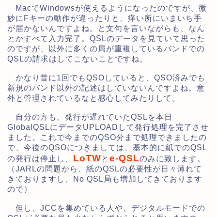
MacでWindowsが使えるようになったのですが、微
妙にFキーの動作が違ったりと、痒い所にいまいち手
が届かないんですよね。と文句を言いながらも、なん
とかすべて入力完了。QSLのデータを見ていて思った
のですが、以外に多くの局が重複しているバンドでの
QSLの請求はしてこないことですね。
かなり昔に1回でもQSOしていると、QSO済みでも
新規のバンド以外の記述はしていないんですよね。意
外と管理されているなと感心してみたりして。
自分の方も、発行が遅れていたQSLを本日
GlobalQSLにデータUPLOADして発行処理を完了させ
ました。これで今までのQSO分まで処理できましたの
で、今後のQSOにつきましては、基本的に紙でのQSL
LoTW
e-QSL
の発行は停止し、
と
のみに致します。
（JARLの問題から、紙のQSLの必要性が日々薄れて
きておりますし、No QSL局も増加してきております
ので）
但し、JCCを集めている人や、デジタルモードでの