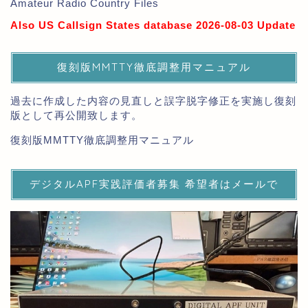
Amateur Radio Country Files
Also US Callsign States database 2026-08-03 Update
復刻版MMTTY徹底調整用マニュアル
過去に作成した内容の見直しと誤字脱字修正を実施し復刻
版として再公開致します。
復刻版MMTTY徹底調整用マニュアル
デジタルAPF実践評価者募集 希望者はメールで