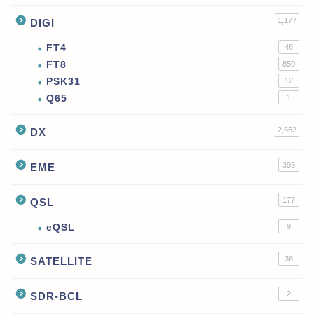
1,177
DIGI
FT4
46
FT8
850
PSK31
12
Q65
1
2,662
DX
393
EME
177
QSL
eQSL
9
36
SATELLITE
2
SDR-BCL