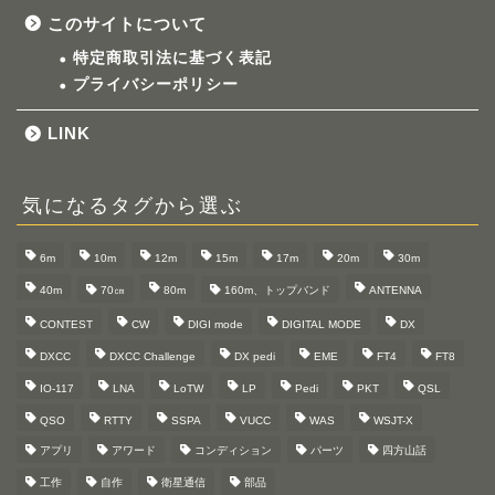
このサイトについて
特定商取引法に基づく表記
プライバシーポリシー
LINK
気になるタグから選ぶ
6m
10m
12m
15m
17m
20m
30m
40m
70㎝
80m
160m、トップバンド
ANTENNA
CONTEST
CW
DIGI mode
DIGITAL MODE
DX
DXCC
DXCC Challenge
DX pedi
EME
FT4
FT8
IO-117
LNA
LoTW
LP
Pedi
PKT
QSL
QSO
RTTY
SSPA
VUCC
WAS
WSJT-X
アプリ
アワード
コンディション
パーツ
四方山話
工作
自作
衛星通信
部品