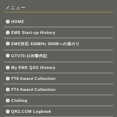
メニュー
HOME
EME Start-up History
EME対応 430MHz 500Wへの道のり
GTV70-11W製作記
My EME QSO HIstory
FT8 Award Collection
FT4 Award Collection
Clublog
QRZ.COM Logbook