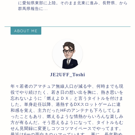
に愛知県東部に上陸。そのまま北東に進み、長野県、から
群馬県報告に...
ABOUT ME
JE2UFF_Toshi
年々若者のアマチュア無線人口が減る中、何時までも現
役でやり続けたく、若き日の想い出を胸に、熱き思いを
忘れないように「燃えよＤＸ」と言うタイトルを付けま
した。単身赴任以降、過熱するDXスロットゲームに違
和感を覚え、主力だったHFのアンテナも下ろしてしま
ったこともあり、燃えるような情熱からいろんな楽しみ
方が有るんだ。そう思えるようになって、タイトルもむ
せん見聞録に変更しコツコツマイペースでやってます。
最近は6mの面白さのハマっています。 更に、長年勤め