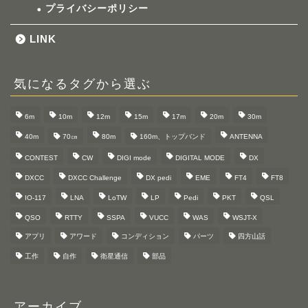
プライバシーポリシー
LINK
気になるタグから選ぶ
6m
10m
12m
15m
17m
20m
30m
40m
70㎝
80m
160m、トップバンド
ANTENNA
CONTEST
CW
DIGI mode
DIGITAL MODE
DX
DXCC
DXCC Challenge
DX pedi
EME
FT4
FT8
IO-117
LNA
LoTW
LP
Pedi
PKT
QSL
QSO
RTTY
SSPA
VUCC
WAS
WSJT-X
アプリ
アワード
コンディション
パーツ
四方山話
工作
自作
衛星通信
部品
アーカイブ