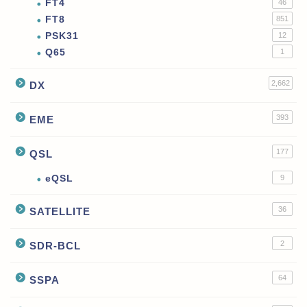
FT4
46
FT8
851
PSK31
12
Q65
1
2,662
DX
393
EME
177
QSL
eQSL
9
36
SATELLITE
2
SDR-BCL
64
SSPA