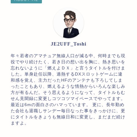
JE2UFF_Toshi
年々若者のアマチュア無線人口が減る中、何時までも現
役でやり続けたく、若き日の想い出を胸に、熱き思いを
忘れないように「燃えよＤＸ」と言うタイトルを付けま
した。単身赴任以降、過熱するDXスロットゲームに違
和感を覚え、主力だったHFのアンテナも下ろしてしま
ったこともあり、燃えるような情熱からいろんな楽しみ
方が有るんだ。そう思えるようになって、タイトルもむ
せん見聞録に変更しコツコツマイペースでやってます。
最近は6mの面白さのハマっています。 更に、長年勤め
た会社も退職しサンデー毎日なった事をきっかけに、更
にタイトルをきょうも無線日和に変更し、まだまだ続け
ますよ。