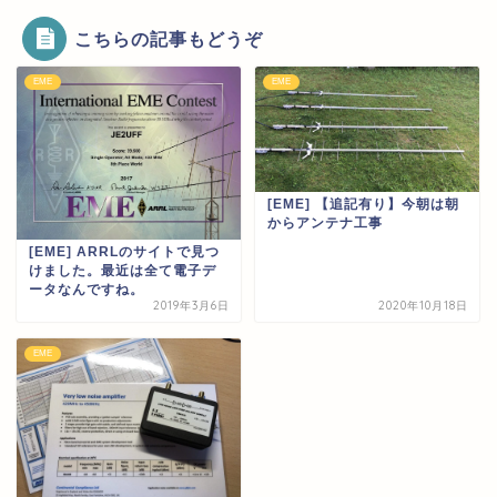
こちらの記事もどうぞ
EME
EME
[EME] 【追記有り】今朝は朝
からアンテナ工事
[EME] ARRLのサイトで見つ
けました。最近は全て電子デ
ータなんですね。
2019年3月6日
2020年10月18日
EME