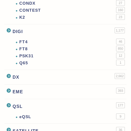
CONDX
27
CONTEST
160
K2
23
1,177
DIGI
FT4
46
FT8
850
PSK31
12
Q65
1
2,662
DX
393
EME
177
QSL
eQSL
9
36
SATELLITE