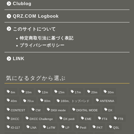
Clublog
QRZ.COM Logbook
このサイトについて
特定商取引法に基づく表記
プライバシーポリシー
LINK
気になるタグから選ぶ
6m
10m
12m
15m
17m
20m
30m
40m
70㎝
80m
160m、トップバンド
ANTENNA
CONTEST
CW
DIGI mode
DIGITAL MODE
DX
DXCC
DXCC Challenge
DX pedi
EME
FT4
FT8
IO-117
LNA
LoTW
LP
Pedi
PKT
QSL