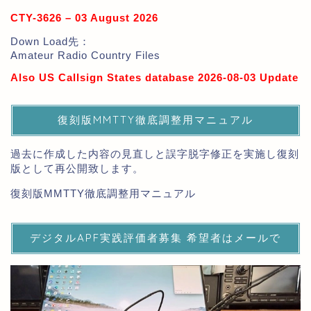
CTY-3626 – 03 August 2026
Down Load先：
Amateur Radio Country Files
Also US Callsign States database 2026-08-03 Update
復刻版MMTTY徹底調整用マニュアル
過去に作成した内容の見直しと誤字脱字修正を実施し復刻
版として再公開致します。
復刻版MMTTY徹底調整用マニュアル
デジタルAPF実践評価者募集 希望者はメールで