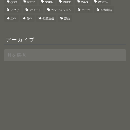
QSO
RTTY
SSPA
VUCC
WAS
WSJT-X
アプリ
アワード
コンディション
パーツ
四方山話
工作
自作
衛星通信
部品
アーカイブ
ア
ー
カ
イ
ブ