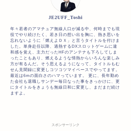
JE2UFF_Toshi
年々若者のアマチュア無線人口が減る中、何時までも現
役でやり続けたく、若き日の想い出を胸に、熱き思いを
忘れないように「燃えよＤＸ」と言うタイトルを付けま
した。単身赴任以降、過熱するDXスロットゲームに違
和感を覚え、主力だったHFのアンテナも下ろしてしま
ったこともあり、燃えるような情熱からいろんな楽しみ
方が有るんだ。そう思えるようになって、タイトルもむ
せん見聞録に変更しコツコツマイペースでやってます。
最近は6mの面白さのハマっています。 更に、長年勤め
た会社も退職しサンデー毎日なった事をきっかけに、更
にタイトルをきょうも無線日和に変更し、まだまだ続け
ますよ。
スポンサーリンク