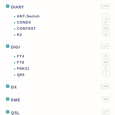
2,787
DIARY
ANT-Switch
1
CONDX
27
CONTEST
160
K2
23
1,177
DIGI
FT4
46
FT8
850
PSK31
12
Q65
1
2,662
DX
393
EME
177
QSL