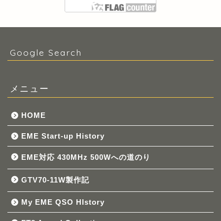
Google Search
メニュー
HOME
EME Start-up History
EME対応 430MHz 500Wへの道のり
GTV70-11W製作記
My EME QSO HIstory