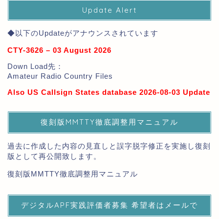
Update Alert
◆以下のUpdateがアナウンスされています
CTY-3626 – 03 August 2026
Down Load先：
Amateur Radio Country Files
Also US Callsign States database 2026-08-03 Update
復刻版MMTTY徹底調整用マニュアル
過去に作成した内容の見直しと誤字脱字修正を実施し復刻
版として再公開致します。
復刻版MMTTY徹底調整用マニュアル
デジタルAPF実践評価者募集 希望者はメールで