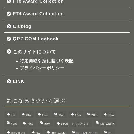
FT8 Award Collection
FT4 Award Collection
Clublog
QRZ.COM Logbook
このサイトについて
特定商取引法に基づく表記
プライバシーポリシー
LINK
気になるタグから選ぶ
6m
10m
12m
15m
17m
20m
30m
40m
70㎝
80m
160m、トップバンド
ANTENNA
CONTEST
CW
DIGI mode
DIGITAL MODE
DX