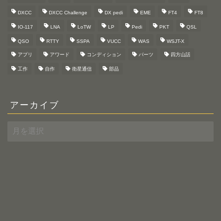
DXCC
DXCC Challenge
DX pedi
EME
FT4
FT8
IO-117
LNA
LoTW
LP
Pedi
PKT
QSL
QSO
RTTY
SSPA
VUCC
WAS
WSJT-X
アプリ
アワード
コンディション
パーツ
四方山話
工作
自作
衛星通信
部品
アーカイブ
ア
ー
カ
イ
ブ