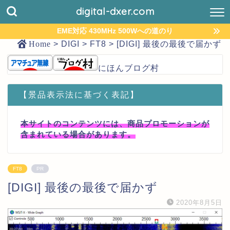
digital-dxer.com
EME対応 430MHz 500Wへの道のり
Home
>
DIGI
>
FT8
>
[DIGI] 最後の最後で届かず
にほんブログ村
【景品表示法に基づく表記】
本サイトのコンテンツには、商品プロモーションが
含まれている場合があります。
FT8
PR
[DIGI] 最後の最後で届かず
2020年8月5日