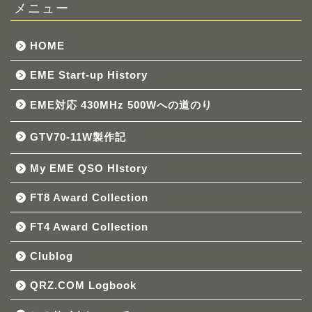
メニュー
HOME
EME Start-up History
EME対応 430MHz 500Wへの道のり
GTV70-11W製作記
My EME QSO HIstory
FT8 Award Collection
FT4 Award Collection
Clublog
QRZ.COM Logbook