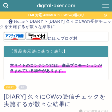
digital-dxer.com
EME対応 430MHz 500Wへの道のり
Home
>
DIARY
>
[DIARY] 久々にCWの受信チェッ
クを実施するが散々な結果に
にほんブログ村
【景品表示法に基づく表記】
本サイトのコンテンツには、商品プロモーションが
含まれている場合があります。
DIARY
PR
[DIARY] 久々にCWの受信チェックを
実施するが散々な結果に
2020年8月20日