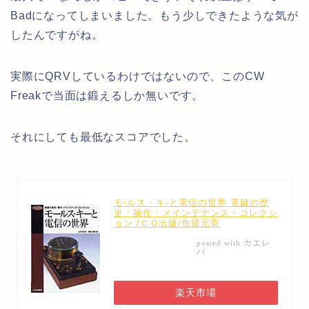
Badになってしまいました。もう少しできたような気が
したんですがね。
実際にQRVしているわけではないので、このCW
Freakで当面は鍛えるしか無いです。
それにしても最低なスコアでした。
モ-ルス・キ-と電信の世界 電鍵の歴
史・操作・メインテナンス・コレクシ
ョン /ＣＱ出版/魚留元章
カエレ
posted with
バ
楽天市場