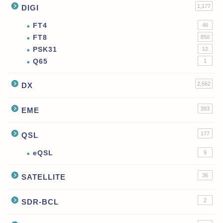
1,177
DIGI
FT4
46
FT8
850
PSK31
12
Q65
1
2,662
DX
393
EME
177
QSL
eQSL
9
36
SATELLITE
2
SDR-BCL