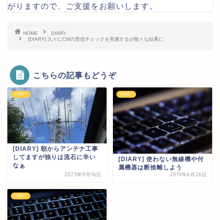
がりますので、ご支援をお願いします。
HOME
DIARY
[DIARY] 久々にCWの受信チェックを実施するが散々な結果に
こちらの記事もどうぞ
DIARY
DIARY
[DIARY] 朝からアンテナ工事
してますが独りは流石に辛い
[DIARY] 使わない無線機や付
なぁ
属機器は断捨離しよう
2023年9月16日
2019年6月26日
DIARY