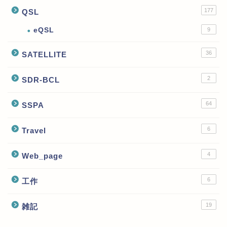
177
QSL
eQSL
9
36
SATELLITE
2
SDR-BCL
64
SSPA
6
Travel
4
Web_page
6
工作
19
雑記