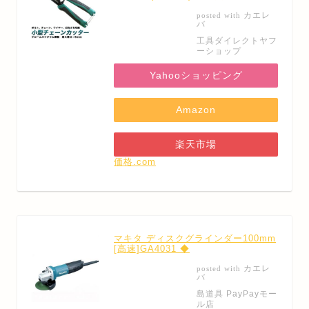
カエレ
posted with
バ
工具ダイレクトヤフ
ーショップ
Yahooショッピング
Amazon
楽天市場
価格.com
マキタ ディスクグラインダー100mm
[高速]GA4031 ◆
カエレ
posted with
バ
島道具 PayPayモー
ル店