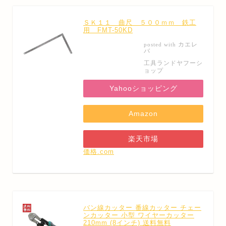
ＳＫ１１ 曲尺 ５００ｍｍ 鉄工
用 FMT-50KD
カエレ
posted with
バ
工具ランドヤフーシ
ョップ
Yahooショッピング
Amazon
楽天市場
価格.com
バン線カッター 番線カッター チェー
ンカッター 小型 ワイヤーカッター
210mm (8インチ) 送料無料