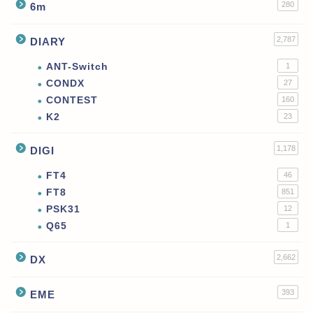
280
6m
2,787
DIARY
ANT-Switch
1
CONDX
27
CONTEST
160
K2
23
1,178
DIGI
FT4
46
FT8
851
PSK31
12
Q65
1
2,662
DX
393
EME