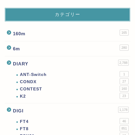
カテゴリー
165
160m
280
6m
2,788
DIARY
ANT-Switch
1
CONDX
27
CONTEST
160
K2
23
1,178
DIGI
FT4
46
FT8
851