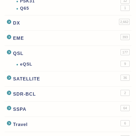
PSK31
12
Q65
1
2,662
DX
393
EME
177
QSL
eQSL
9
36
SATELLITE
2
SDR-BCL
64
SSPA
6
Travel