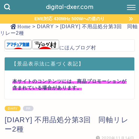
digital-dxer.com
EME対応 430MHz 500Wへの道のり
Home
>
DIARY
>
[DIARY] 不用品処分第3回 同軸
リレー2種
にほんブログ村
【景品表示法に基づく表記】
本サイトのコンテンツには、商品プロモーションが
含まれている場合があります。
DIARY
PR
[DIARY] 不用品処分第3回 同軸リレ
ー2種
2020年11月14日