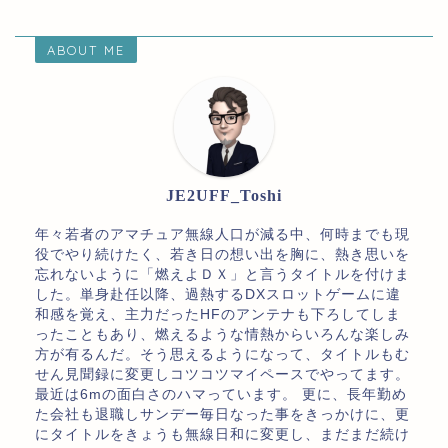
ABOUT ME
JE2UFF_Toshi
年々若者のアマチュア無線人口が減る中、何時までも現
役でやり続けたく、若き日の想い出を胸に、熱き思いを
忘れないように「燃えよＤＸ」と言うタイトルを付けま
した。単身赴任以降、過熱するDXスロットゲームに違
和感を覚え、主力だったHFのアンテナも下ろしてしま
ったこともあり、燃えるような情熱からいろんな楽しみ
方が有るんだ。そう思えるようになって、タイトルもむ
せん見聞録に変更しコツコツマイペースでやってます。
最近は6mの面白さのハマっています。 更に、長年勤め
た会社も退職しサンデー毎日なった事をきっかけに、更
にタイトルをきょうも無線日和に変更し、まだまだ続け