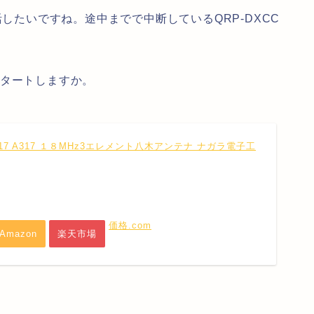
活したいですね。途中までで中断しているQRP-DXCC
スタートしますか。
317 A317 １８MHz3エレメント八木アンテナ ナガラ電子工
価格.com
Amazon
楽天市場