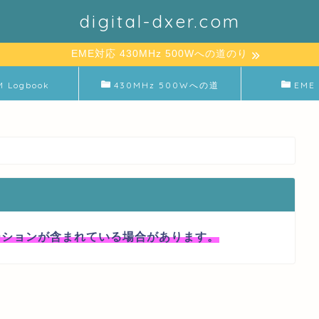
digital-dxer.com
EME対応 430MHz 500Wへの道のり
M Logbook
430MHz 500Wへの道
EME 
ーションが含まれている場合があります。