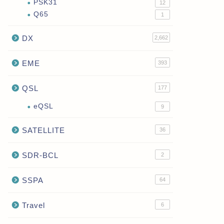
PSK31
12
Q65
1
DX
2,662
EME
393
QSL
177
eQSL
9
SATELLITE
36
SDR-BCL
2
SSPA
64
Travel
6