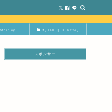
Start-up
My EME QSO History
スポンサー