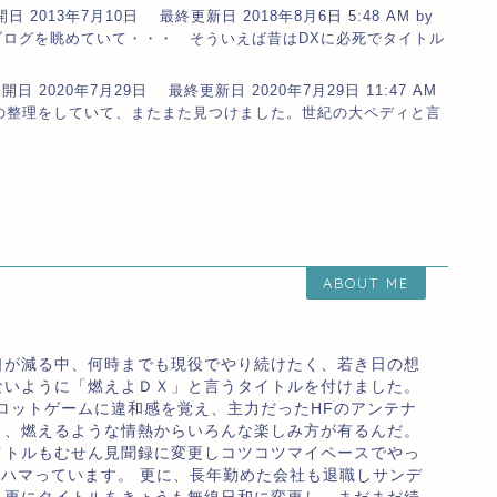
開日 2013年7月10日 最終更新日 2018年8月6日 5:48 AM by
自分のブログを眺めていて・・・ そういえば昔はDXに必死でタイトル
開日 2020年7月29日 最終更新日 2020年7月29日 11:47 AM
夜なQSLの整理をしていて、またまた見つけました。世紀の大ペディと言
ABOUT ME
口が減る中、何時までも現役でやり続けたく、若き日の想
ないように「燃えよＤＸ」と言うタイトルを付けました。
ロットゲームに違和感を覚え、主力だったHFのアンテナ
り、燃えるような情熱からいろんな楽しみ方が有るんだ。
イトルもむせん見聞録に変更しコツコツマイペースでやっ
のハマっています。 更に、長年勤めた会社も退職しサンデ