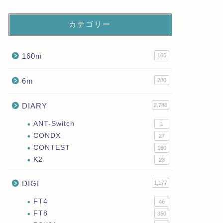
カテゴリー
160m
165
6m
280
DIARY
2,786
ANT-Switch
1
CONDX
27
CONTEST
160
K2
23
DIGI
1,177
FT4
46
FT8
850