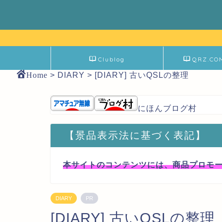
Clublog
QRZ.CO
Home
>
DIARY
>
[DIARY] 古いQSLの整理
にほんブログ村
【景品表示法に基づく表記】
本サイトのコンテンツには、商品プロモ
DIARY
PR
[DIARY] 古いQSLの整理