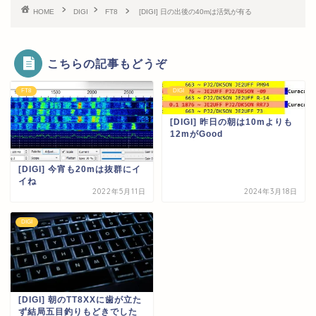
HOME
DIGI
FT8
[DIGI] 日の出後の40mは活気が有る
こちらの記事もどうぞ
FT8
DIGI
[DIGI] 昨日の朝は10mよりも
12mがGood
[DIGI] 今宵も20mは抜群にイ
イね
2022年5月11日
2024年3月18日
DIGI
[DIGI] 朝のTT8XXに歯が立た
ず結局五目釣りもどきでした