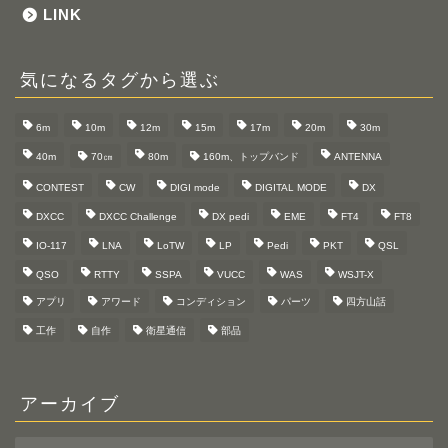
LINK
気になるタグから選ぶ
6m
10m
12m
15m
17m
20m
30m
40m
70㎝
80m
160m、トップバンド
ANTENNA
CONTEST
CW
DIGI mode
DIGITAL MODE
DX
DXCC
DXCC Challenge
DX pedi
EME
FT4
FT8
IO-117
LNA
LoTW
LP
Pedi
PKT
QSL
QSO
RTTY
SSPA
VUCC
WAS
WSJT-X
アプリ
アワード
コンディション
パーツ
四方山話
工作
自作
衛星通信
部品
アーカイブ
ア