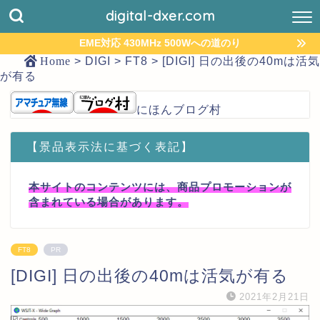
digital-dxer.com
EME対応 430MHz 500Wへの道のり
Home
>
DIGI
>
FT8
>
[DIGI] 日の出後の40mは活気
が有る
にほんブログ村
【景品表示法に基づく表記】
本サイトのコンテンツには、商品プロモーションが
含まれている場合があります。
FT8
PR
[DIGI] 日の出後の40mは活気が有る
2021年2月21日