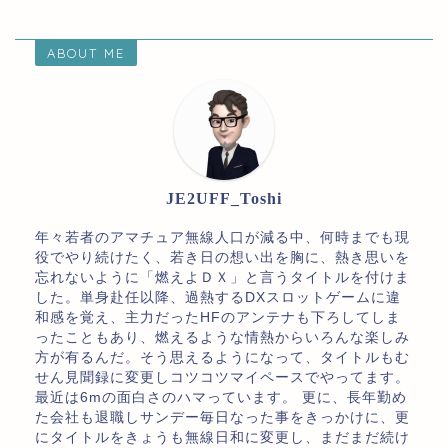
ABOUT ME
JE2UFF_Toshi
年々若者のアマチュア無線人口が減る中、何時までも現
役でやり続けたく、若き日の想い出を胸に、熱き思いを
忘れないように「燃えよＤＸ」と言うタイトルを付けま
した。単身赴任以降、過熱するDXスロットゲームに違
和感を覚え、主力だったHFのアンテナも下ろしてしま
ったこともあり、燃えるような情熱からいろんな楽しみ
方が有るんだ。そう思えるようになって、タイトルもむ
せん見聞録に変更しコツコツマイペースでやってます。
最近は6mの面白さのハマっています。 更に、長年勤め
た会社も退職しサンデー毎日なった事をきっかけに、更
にタイトルをきょうも無線日和に変更し、まだまだ続け