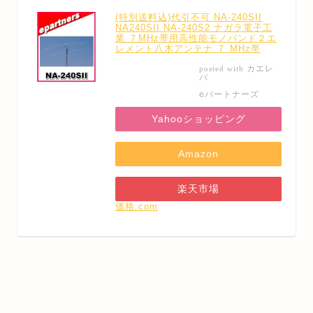
(特別送料込)代引不可 NA-240SII
NA240SII NA-240S2 ナガラ電子工
業 ７MHz帯用高性能モノバンド２エ
レメント八木アンテナ ７ MHz帯
カエレ
posted with
バ
eパートナーズ
Yahooショッピング
Amazon
楽天市場
価格.com