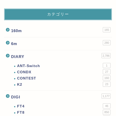
カテゴリー
165
160m
280
6m
2,786
DIARY
ANT-Switch
1
CONDX
27
CONTEST
160
K2
23
1,177
DIGI
FT4
46
FT8
850