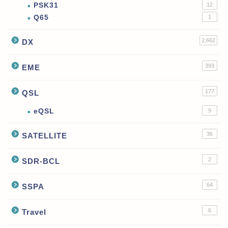
PSK31
12
Q65
1
2,662
DX
393
EME
177
QSL
eQSL
9
36
SATELLITE
2
SDR-BCL
64
SSPA
6
Travel