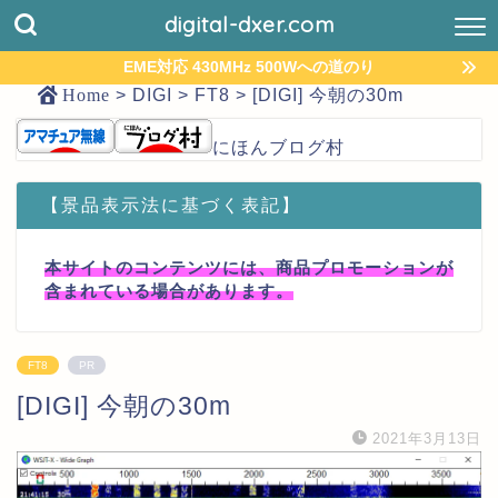
digital-dxer.com
EME対応 430MHz 500Wへの道のり
Home
>
DIGI
>
FT8
>
[DIGI] 今朝の30m
にほんブログ村
【景品表示法に基づく表記】
本サイトのコンテンツには、商品プロモーションが
含まれている場合があります。
FT8
PR
[DIGI] 今朝の30m
2021年3月13日