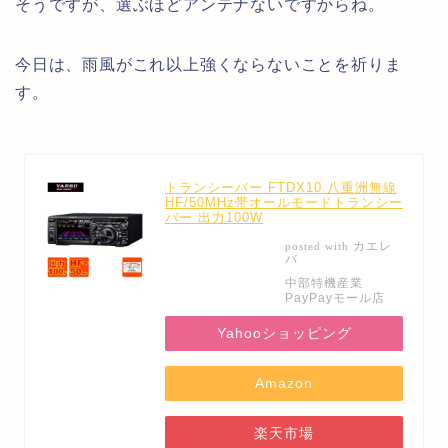
そうですが、選ぶほどアンテナないですからね。
今日は、雨風がこれ以上強くならないことを祈りま
す。
トランシーバー FTDX10 八重洲無線
HF/50MHz帯オールモードトランシー
バー 出力100W
カエレ
posted with
バ
中部特機産業
PayPayモール店
Yahooショッピング
Amazon
楽天市場