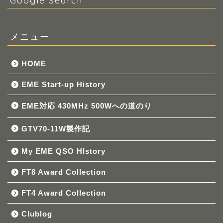
Google Search
メニュー
HOME
EME Start-up History
EME対応 430MHz 500Wへの道のり
GTV70-11W製作記
My EME QSO HIstory
FT8 Award Collection
FT4 Award Collection
Clublog