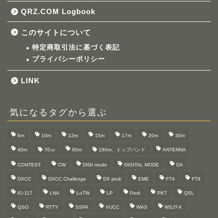
QRZ.COM Logbook
このサイトについて
特定商取引法に基づく表記
プライバシーポリシー
LINK
気になるタグから選ぶ
6m
10m
12m
15m
17m
20m
30m
40m
70㎝
80m
160m、トップバンド
ANTENNA
CONTEST
CW
DIGI mode
DIGITAL MODE
DX
DXCC
DXCC Challenge
DX pedi
EME
FT4
FT8
IO-117
LNA
LoTW
LP
Pedi
PKT
QSL
QSO
RTTY
SSPA
VUCC
WAS
WSJT-X