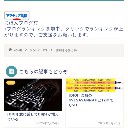
にほんブログ村
↑ブログランキング参加中。クリックでランキングが上
がりますので、ご支援をお願いします。
HOME
DIGI
FT8
[DIGI] 今朝の30m
こちらの記事もどうぞ
DIGI
DIGI
[DIGI] 念願の
4V1SAVANNAHと12ｍで
QSO
[DIGI] 意に反してDupeが増え
ている
2025年2月24日
2024年9月23日