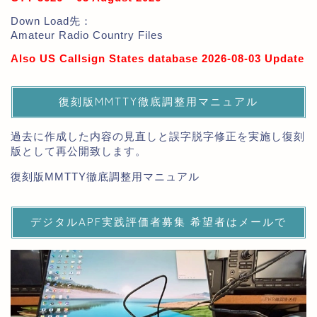
Down Load先：
Amateur Radio Country Files
Also US Callsign States database 2026-08-03 Update
復刻版MMTTY徹底調整用マニュアル
過去に作成した内容の見直しと誤字脱字修正を実施し復刻
版として再公開致します。
復刻版MMTTY徹底調整用マニュアル
デジタルAPF実践評価者募集 希望者はメールで