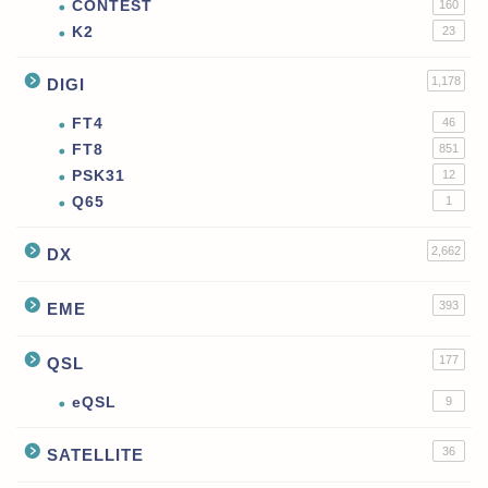
CONTEST
160
K2
23
1,178
DIGI
FT4
46
FT8
851
PSK31
12
Q65
1
2,662
DX
393
EME
177
QSL
eQSL
9
36
SATELLITE