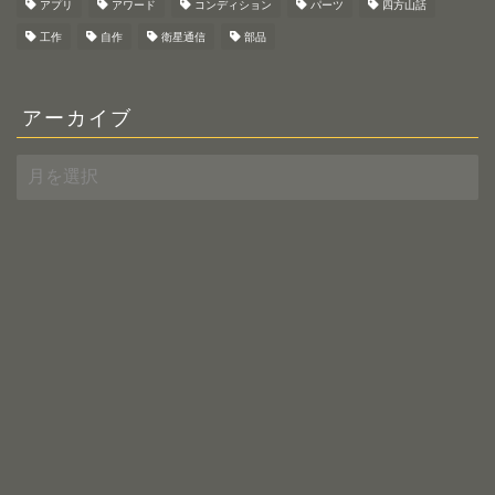
アプリ
アワード
コンディション
パーツ
四方山話
工作
自作
衛星通信
部品
アーカイブ
ア
ー
カ
イ
ブ