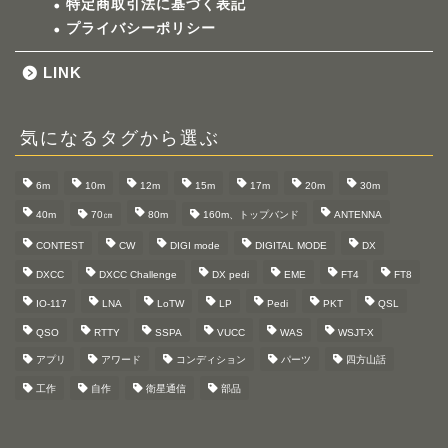
特定商取引法に基づく表記
プライバシーポリシー
LINK
気になるタグから選ぶ
6m
10m
12m
15m
17m
20m
30m
40m
70㎝
80m
160m、トップバンド
ANTENNA
CONTEST
CW
DIGI mode
DIGITAL MODE
DX
DXCC
DXCC Challenge
DX pedi
EME
FT4
FT8
IO-117
LNA
LoTW
LP
Pedi
PKT
QSL
QSO
RTTY
SSPA
VUCC
WAS
WSJT-X
アプリ
アワード
コンディション
パーツ
四方山話
工作
自作
衛星通信
部品