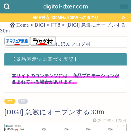
digital-dxer.com
EME対応 430MHz 500Wへの道のり
Home
>
DIGI
>
FT8
>
[DIGI] 急激にオープンする
30m
にほんブログ村
【景品表示法に基づく表記】
本サイトのコンテンツには、商品プロモーションが
含まれている場合があります。
FT8
PR
[DIGI] 急激にオープンする30m
2021年3月23日