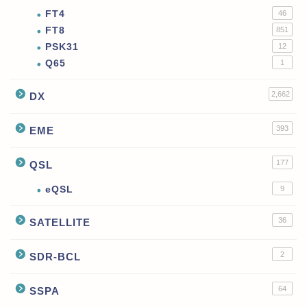
FT4
46
FT8
851
PSK31
12
Q65
1
2,662
DX
393
EME
177
QSL
eQSL
9
36
SATELLITE
2
SDR-BCL
64
SSPA