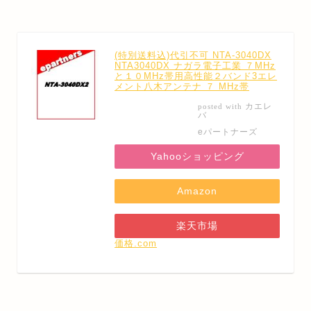
(特別送料込)代引不可 NTA-3040DX
NTA3040DX ナガラ電子工業 ７MHz
と１０MHz帯用高性能２バンド3エレ
メント八木アンテナ ７ MHz帯
カエレ
posted with
バ
eパートナーズ
Yahooショッピング
Amazon
楽天市場
価格.com