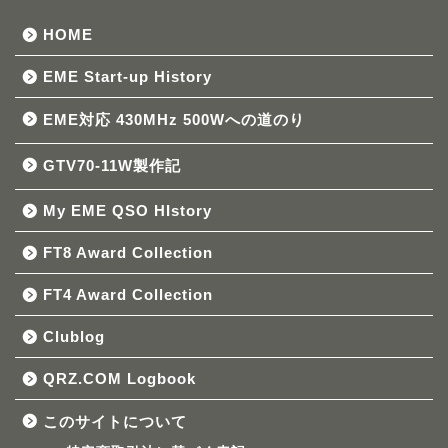
HOME
EME Start-up History
EME対応 430MHz 500Wへの道のり
GTV70-11W製作記
My EME QSO HIstory
FT8 Award Collection
FT4 Award Collection
Clublog
QRZ.COM Logbook
このサイトについて