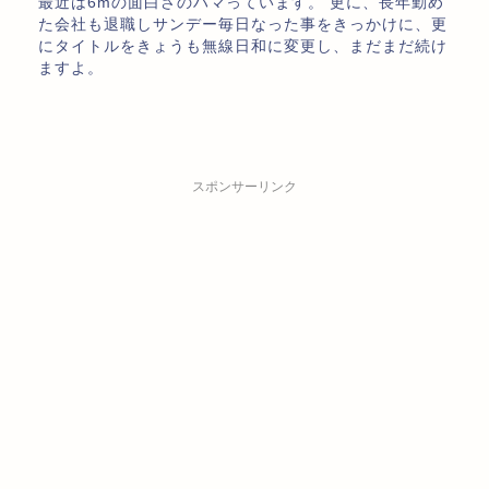
最近は6mの面白さのハマっています。 更に、長年勤め
た会社も退職しサンデー毎日なった事をきっかけに、更
にタイトルをきょうも無線日和に変更し、まだまだ続け
ますよ。
スポンサーリンク