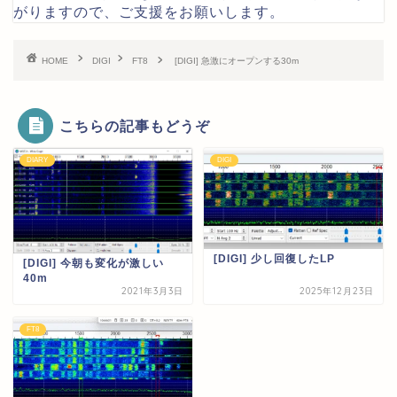
がりますので、ご支援をお願いします。
HOME
DIGI
FT8
[DIGI] 急激にオープンする30m
こちらの記事もどうぞ
DIARY
DIGI
[DIGI] 少し回復したLP
[DIGI] 今朝も変化が激しい
40m
2021年3月3日
2025年12月23日
FT8