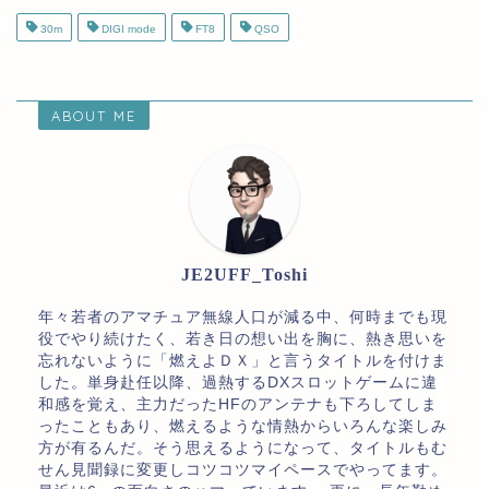
30m
DIGI mode
FT8
QSO
ABOUT ME
JE2UFF_Toshi
年々若者のアマチュア無線人口が減る中、何時までも現
役でやり続けたく、若き日の想い出を胸に、熱き思いを
忘れないように「燃えよＤＸ」と言うタイトルを付けま
した。単身赴任以降、過熱するDXスロットゲームに違
和感を覚え、主力だったHFのアンテナも下ろしてしま
ったこともあり、燃えるような情熱からいろんな楽しみ
方が有るんだ。そう思えるようになって、タイトルもむ
せん見聞録に変更しコツコツマイペースでやってます。