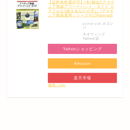
【送料無料選択可】[本/雑誌]/アマチ
ュア無線アワードハント・ガイド カ
ラフルな1枚をあなたの手に (アマチ
ュア無線運用シリーズ)/CQhamradi
カエレ
posted with
バ
ネオウィング
Yahoo!店
Yahooショッピング
Amazon
楽天市場
価格.com