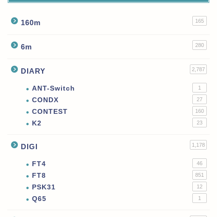
165
160m
280
6m
2,787
DIARY
ANT-Switch
1
CONDX
27
CONTEST
160
K2
23
1,178
DIGI
FT4
46
FT8
851
PSK31
12
Q65
1