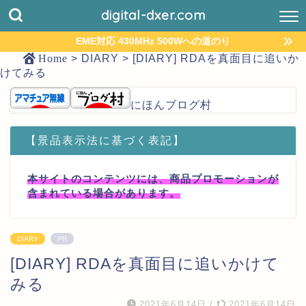
digital-dxer.com
EME対応 430MHz 500Wへの道のり
Home
>
DIARY
>
[DIARY] RDAを真面目に追いか
けてみる
にほんブログ村
【景品表示法に基づく表記】
本サイトのコンテンツには、商品プロモーションが
含まれている場合があります。
DIARY
PR
[DIARY] RDAを真面目に追いかけて
みる
2021年6月14日
/
2021年6月14日