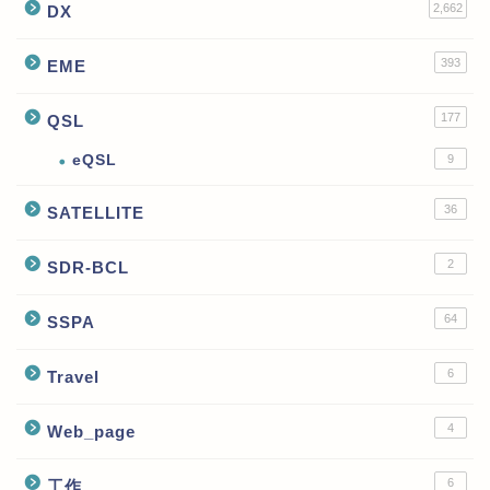
2,662
DX
393
EME
177
QSL
eQSL
9
36
SATELLITE
2
SDR-BCL
64
SSPA
6
Travel
4
Web_page
6
工作