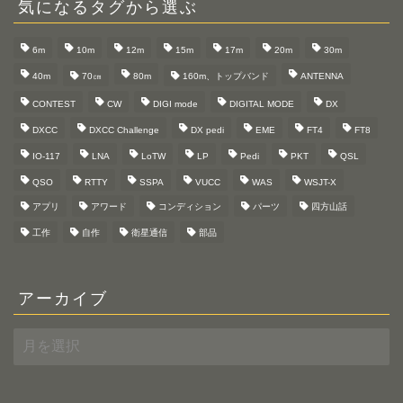
気になるタグから選ぶ
6m
10m
12m
15m
17m
20m
30m
40m
70㎝
80m
160m、トップバンド
ANTENNA
CONTEST
CW
DIGI mode
DIGITAL MODE
DX
DXCC
DXCC Challenge
DX pedi
EME
FT4
FT8
IO-117
LNA
LoTW
LP
Pedi
PKT
QSL
QSO
RTTY
SSPA
VUCC
WAS
WSJT-X
アプリ
アワード
コンディション
パーツ
四方山話
工作
自作
衛星通信
部品
アーカイブ
ア
ー
カ
イ