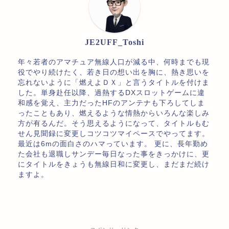
JE2UFF_Toshi
年々若者のアマチュア無線人口が減る中、何時までも現
役でやり続けたく、若き日の想い出を胸に、熱き思いを
忘れないように「燃えよＤＸ」と言うタイトルを付けま
した。単身赴任以降、過熱するDXスロットゲームに違
和感を覚え、主力だったHFのアンテナも下ろしてしま
ったこともあり、燃えるような情熱からいろんな楽しみ
方が有るんだ。そう思えるようになって、タイトルもむ
せん見聞録に変更しコツコツマイペースでやってます。
最近は6mの面白さのハマっています。 更に、長年勤め
た会社も退職しサンデー毎日なった事をきっかけに、更
にタイトルをきょうも無線日和に変更し、まだまだ続け
ますよ。