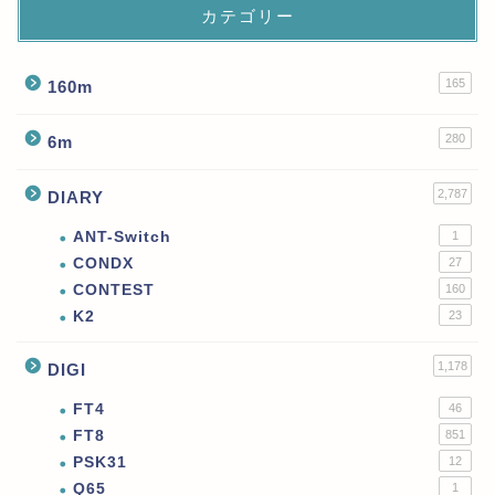
カテゴリー
165
160m
280
6m
2,787
DIARY
ANT-Switch
1
CONDX
27
CONTEST
160
K2
23
1,178
DIGI
FT4
46
FT8
851
PSK31
12
Q65
1