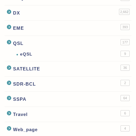
2,662
DX
393
EME
177
QSL
eQSL
9
36
SATELLITE
2
SDR-BCL
64
SSPA
6
Travel
4
Web_page