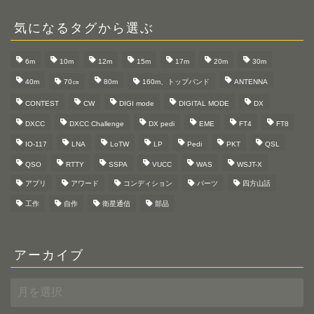
気になるタグから選ぶ
6m
10m
12m
15m
17m
20m
30m
40m
70㎝
80m
160m、トップバンド
ANTENNA
CONTEST
CW
DIGI mode
DIGITAL MODE
DX
DXCC
DXCC Challenge
DX pedi
EME
FT4
FT8
IO-117
LNA
LoTW
LP
Pedi
PKT
QSL
QSO
RTTY
SSPA
VUCC
WAS
WSJT-X
アプリ
アワード
コンディション
パーツ
四方山話
工作
自作
衛星通信
部品
アーカイブ
ア
ー
カ