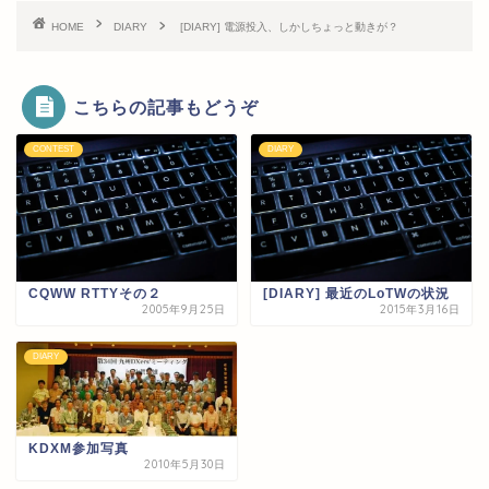
HOME
DIARY
[DIARY] 電源投入、しかしちょっと動きが？
こちらの記事もどうぞ
CONTEST
DIARY
CQWW RTTYその２
[DIARY] 最近のLoTWの状況
2005年9月25日
2015年3月16日
DIARY
KDXM参加写真
2010年5月30日