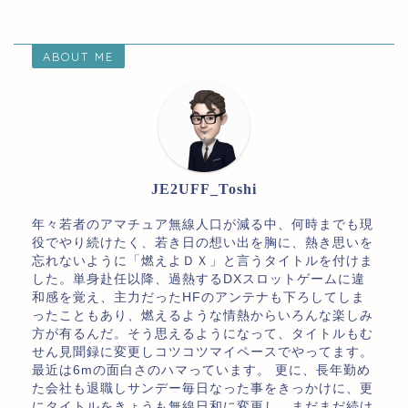
ABOUT ME
JE2UFF_Toshi
年々若者のアマチュア無線人口が減る中、何時までも現
役でやり続けたく、若き日の想い出を胸に、熱き思いを
忘れないように「燃えよＤＸ」と言うタイトルを付けま
した。単身赴任以降、過熱するDXスロットゲームに違
和感を覚え、主力だったHFのアンテナも下ろしてしま
ったこともあり、燃えるような情熱からいろんな楽しみ
方が有るんだ。そう思えるようになって、タイトルもむ
せん見聞録に変更しコツコツマイペースでやってます。
最近は6mの面白さのハマっています。 更に、長年勤め
た会社も退職しサンデー毎日なった事をきっかけに、更
にタイトルをきょうも無線日和に変更し、まだまだ続け