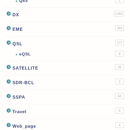
Q65
1
2,662
DX
393
EME
177
QSL
eQSL
9
36
SATELLITE
2
SDR-BCL
64
SSPA
6
Travel
4
Web_page