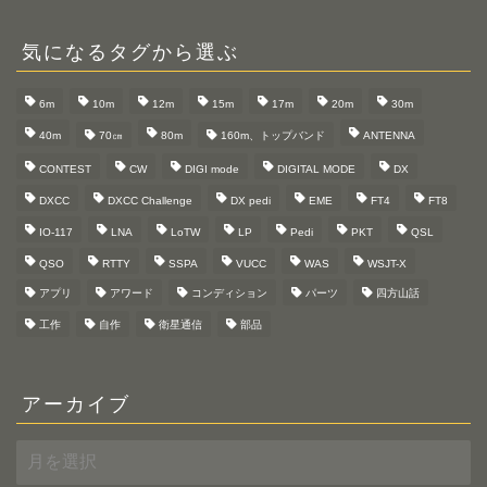
気になるタグから選ぶ
6m
10m
12m
15m
17m
20m
30m
40m
70㎝
80m
160m、トップバンド
ANTENNA
CONTEST
CW
DIGI mode
DIGITAL MODE
DX
DXCC
DXCC Challenge
DX pedi
EME
FT4
FT8
IO-117
LNA
LoTW
LP
Pedi
PKT
QSL
QSO
RTTY
SSPA
VUCC
WAS
WSJT-X
アプリ
アワード
コンディション
パーツ
四方山話
工作
自作
衛星通信
部品
アーカイブ
ア
ー