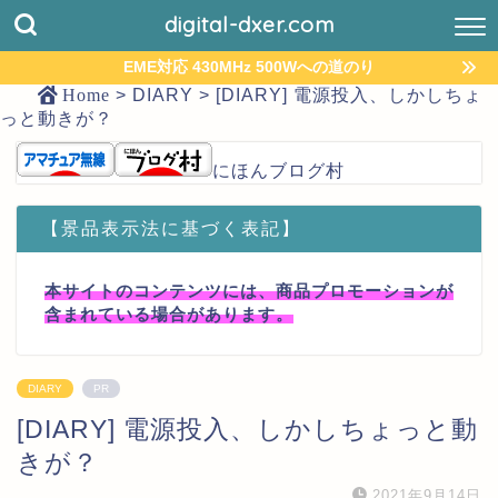
digital-dxer.com
EME対応 430MHz 500Wへの道のり
Home
>
DIARY
>
[DIARY] 電源投入、しかしちょ
っと動きが？
にほんブログ村
【景品表示法に基づく表記】
本サイトのコンテンツには、商品プロモーションが
含まれている場合があります。
DIARY
PR
[DIARY] 電源投入、しかしちょっと動
きが？
2021年9月14日