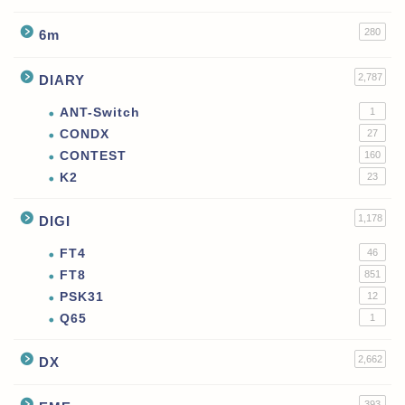
280
6m
2,787
DIARY
ANT-Switch
1
CONDX
27
CONTEST
160
K2
23
1,178
DIGI
FT4
46
FT8
851
PSK31
12
Q65
1
2,662
DX
393