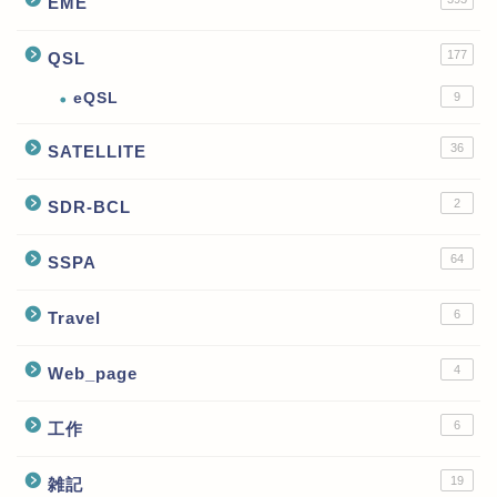
EME
177
QSL
eQSL
9
36
SATELLITE
2
SDR-BCL
64
SSPA
6
Travel
4
Web_page
6
工作
19
雑記