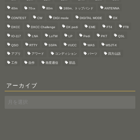
40m
70㎝
80m
160m、トップバンド
ANTENNA
CONTEST
CW
DIGI mode
DIGITAL MODE
DX
DXCC
DXCC Challenge
DX pedi
EME
FT4
FT8
IO-117
LNA
LoTW
LP
Pedi
PKT
QSL
QSO
RTTY
SSPA
VUCC
WAS
WSJT-X
アプリ
アワード
コンディション
パーツ
四方山話
工作
自作
衛星通信
部品
アーカイブ
ア
ー
カ
イ
ブ