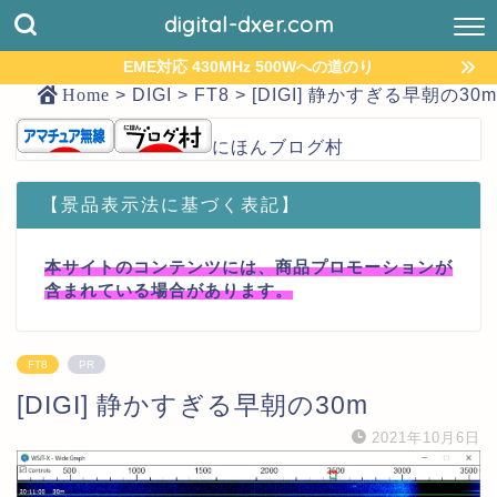
digital-dxer.com
EME対応 430MHz 500Wへの道のり
Home
>
DIGI
>
FT8
>
[DIGI] 静かすぎる早朝の30m
にほんブログ村
【景品表示法に基づく表記】
本サイトのコンテンツには、商品プロモーションが
含まれている場合があります。
FT8
PR
[DIGI] 静かすぎる早朝の30m
2021年10月6日