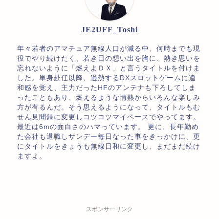
JE2UFF_Toshi
年々若者のアマチュア無線人口が減る中、何時までも現
役でやり続けたく、若き日の想い出を胸に、熱き思いを
忘れないように「燃えよＤＸ」と言うタイトルを付けま
した。単身赴任以降、過熱するDXスロットゲームに違
和感を覚え、主力だったHFのアンテナも下ろしてしま
ったこともあり、燃えるような情熱からいろんな楽しみ
方が有るんだ。そう思えるようになって、タイトルもむ
せん見聞録に変更しコツコツマイペースでやってます。
最近は6mの面白さのハマっています。 更に、長年勤め
た会社も退職しサンデー毎日なった事をきっかけに、更
にタイトルをきょうも無線日和に変更し、まだまだ続け
ますよ。
スポンサーリンク