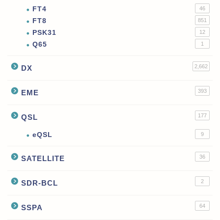
FT4
46
FT8
851
PSK31
12
Q65
1
2,662
DX
393
EME
177
QSL
eQSL
9
36
SATELLITE
2
SDR-BCL
64
SSPA