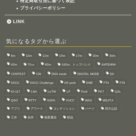
特定商取引法に基づく表記
プライバシーポリシー
LINK
気になるタグから選ぶ
6m
10m
12m
15m
17m
20m
30m
40m
70㎝
80m
160m、トップバンド
ANTENNA
CONTEST
CW
DIGI mode
DIGITAL MODE
DX
DXCC
DXCC Challenge
DX pedi
EME
FT4
FT8
IO-117
LNA
LoTW
LP
Pedi
PKT
QSL
QSO
RTTY
SSPA
VUCC
WAS
WSJT-X
アプリ
アワード
コンディション
パーツ
四方山話
工作
自作
衛星通信
部品