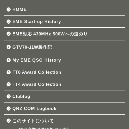
HOME
EME Start-up History
EME対応 430MHz 500Wへの道のり
GTV70-11W製作記
My EME QSO HIstory
FT8 Award Collection
FT4 Award Collection
Clublog
QRZ.COM Logbook
このサイトについて