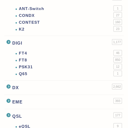
ANT-Switch
1
CONDX
27
CONTEST
160
K2
23
1,177
DIGI
FT4
46
FT8
850
PSK31
12
Q65
1
2,662
DX
393
EME
177
QSL
eQSL
9