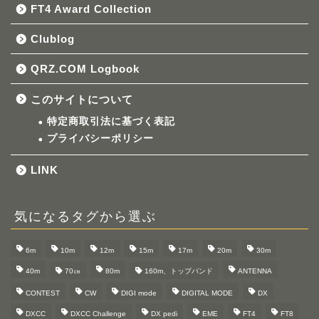
FT4 Award Collection
Clublog
QRZ.COM Logbook
このサイトについて
特定商取引法に基づく表記
プライバシーポリシー
LINK
気になるタグから選ぶ
6m
10m
12m
15m
17m
20m
30m
40m
70㎝
80m
160m、トップバンド
ANTENNA
CONTEST
CW
DIGI mode
DIGITAL MODE
DX
DXCC
DXCC Challenge
DX pedi
EME
FT4
FT8