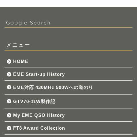
Google Search
メニュー
HOME
EME Start-up History
EME対応 430MHz 500Wへの道のり
GTV70-11W製作記
My EME QSO HIstory
FT8 Award Collection