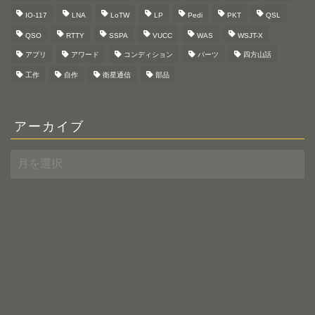
IO-117
LNA
LoTW
LP
Pedi
PKT
QSL
QSO
RTTY
SSPA
VUCC
WAS
WSJT-X
アプリ
アワード
コンディション
パーツ
四方山話
工作
自作
衛星通信
部品
アーカイブ
ア
ー
カ
イ
ブ