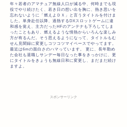
年々若者のアマチュア無線人口が減る中、何時までも現
役でやり続けたく、若き日の想い出を胸に、熱き思いを
忘れないように「燃えよＤＸ」と言うタイトルを付けま
した。単身赴任以降、過熱するDXスロットゲームに違
和感を覚え、主力だったHFのアンテナも下ろしてしま
ったこともあり、燃えるような情熱からいろんな楽しみ
方が有るんだ。そう思えるようになって、タイトルもむ
せん見聞録に変更しコツコツマイペースでやってます。
最近は6mの面白さのハマっています。 更に、長年勤め
た会社も退職しサンデー毎日なった事をきっかけに、更
にタイトルをきょうも無線日和に変更し、まだまだ続け
ますよ。
スポンサーリンク