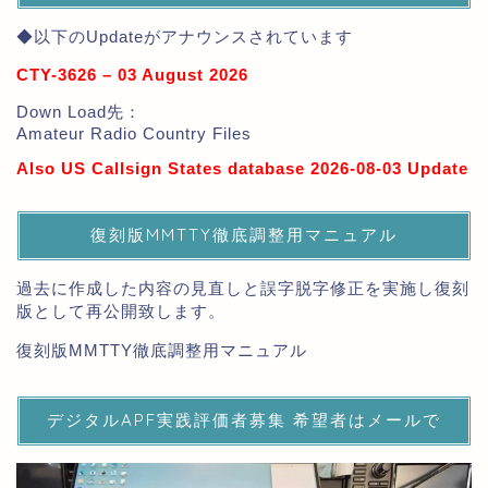
◆以下のUpdateがアナウンスされています
CTY-3626 – 03 August 2026
Down Load先：
Amateur Radio Country Files
Also US Callsign States database 2026-08-03 Update
復刻版MMTTY徹底調整用マニュアル
過去に作成した内容の見直しと誤字脱字修正を実施し復刻
版として再公開致します。
復刻版MMTTY徹底調整用マニュアル
デジタルAPF実践評価者募集 希望者はメールで