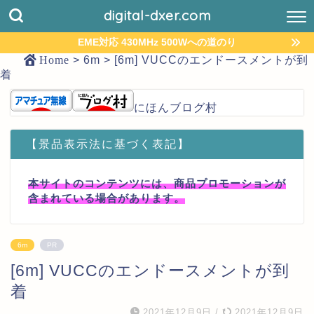
digital-dxer.com
EME対応 430MHz 500Wへの道のり
Home
>
6m
>
[6m] VUCCのエンドースメントが到
着
にほんブログ村
【景品表示法に基づく表記】
本サイトのコンテンツには、商品プロモーションが
含まれている場合があります。
6m
PR
[6m] VUCCのエンドースメントが到
着
2021年12月9日
/
2021年12月9日