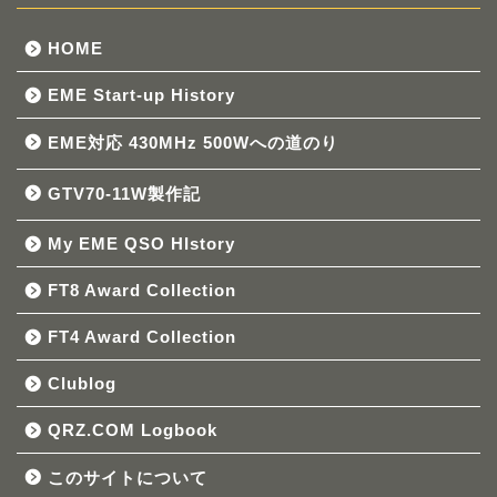
HOME
EME Start-up History
EME対応 430MHz 500Wへの道のり
GTV70-11W製作記
My EME QSO HIstory
FT8 Award Collection
FT4 Award Collection
Clublog
QRZ.COM Logbook
このサイトについて