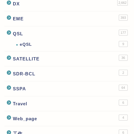
2,662
DX
393
EME
177
QSL
eQSL
9
36
SATELLITE
2
SDR-BCL
64
SSPA
6
Travel
4
Web_page
6
工作