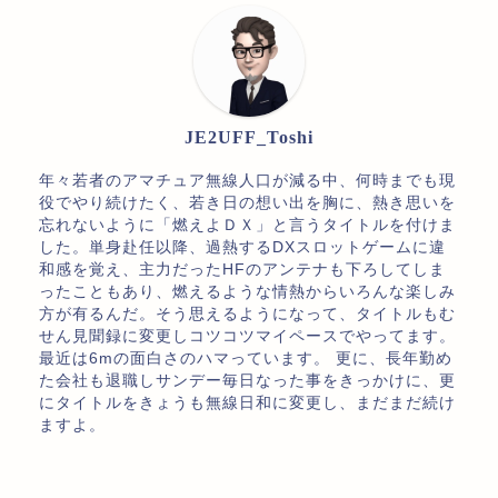
JE2UFF_Toshi
年々若者のアマチュア無線人口が減る中、何時までも現
役でやり続けたく、若き日の想い出を胸に、熱き思いを
忘れないように「燃えよＤＸ」と言うタイトルを付けま
した。単身赴任以降、過熱するDXスロットゲームに違
和感を覚え、主力だったHFのアンテナも下ろしてしま
ったこともあり、燃えるような情熱からいろんな楽しみ
方が有るんだ。そう思えるようになって、タイトルもむ
せん見聞録に変更しコツコツマイペースでやってます。
最近は6mの面白さのハマっています。 更に、長年勤め
た会社も退職しサンデー毎日なった事をきっかけに、更
にタイトルをきょうも無線日和に変更し、まだまだ続け
ますよ。