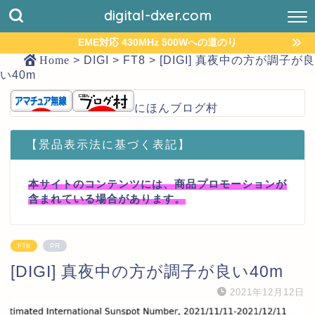
digital-dxer.com
EME対応 430MHz 500Wへの道のり
Home
>
DIGI
>
FT8
>
[DIGI] 真夜中の方が調子が良
い40m
にほんブログ村
【景品表示法に基づく表記】
本サイトのコンテンツには、商品プロモーションが
含まれている場合があります。
FT8
PR
[DIGI] 真夜中の方が調子が良い40m
2021年12月12日