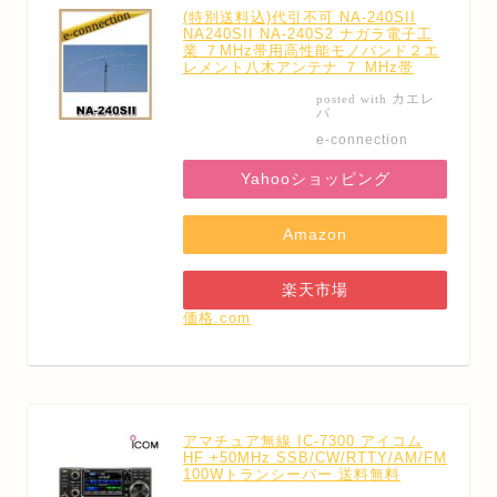
(特別送料込)代引不可 NA-240SII
NA240SII NA-240S2 ナガラ電子工
業 ７MHz帯用高性能モノバンド２エ
レメント八木アンテナ ７ MHz帯
カエレ
posted with
バ
e-connection
Yahooショッピング
Amazon
楽天市場
価格.com
アマチュア無線 IC-7300 アイコム
HF +50MHz SSB/CW/RTTY/AM/FM
100Wトランシーバー 送料無料