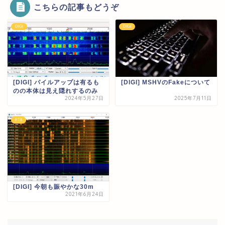
こちらの記事もどうぞ
DIGI
DIGI
[DIGI] パイルアップは有るも
[DIGI] MSHVのFakeについて
のの本体は見え隠れするのみ
2024年5月27日
2025年7月11日
FT8
[DIGI] 今朝も賑やかな30m
2021年6月24日