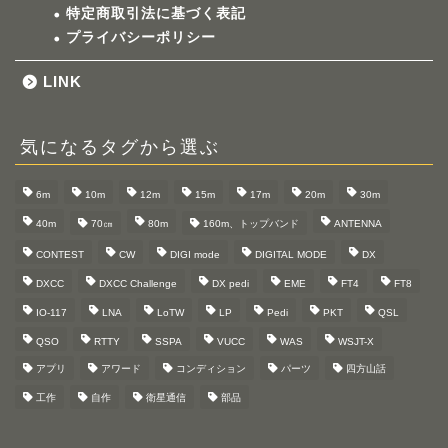
特定商取引法に基づく表記
プライバシーポリシー
LINK
気になるタグから選ぶ
6m
10m
12m
15m
17m
20m
30m
40m
70㎝
80m
160m、トップバンド
ANTENNA
CONTEST
CW
DIGI mode
DIGITAL MODE
DX
DXCC
DXCC Challenge
DX pedi
EME
FT4
FT8
IO-117
LNA
LoTW
LP
Pedi
PKT
QSL
QSO
RTTY
SSPA
VUCC
WAS
WSJT-X
アプリ
アワード
コンディション
パーツ
四方山話
工作
自作
衛星通信
部品