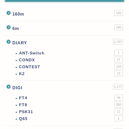
165
160m
280
6m
2,787
DIARY
ANT-Switch
1
CONDX
27
CONTEST
160
K2
23
1,177
DIGI
FT4
46
FT8
850
PSK31
12
Q65
1