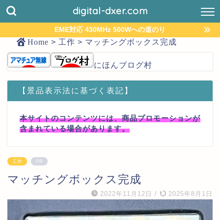
digital-dxer.com
EME対応 430MHz 500Wへの道のり
Home
>
工作
>
マッチングボックス完成
にほんブログ村
【景品表示法に基づく表記】
本サイトのコンテンツには、商品プロモーションが
含まれている場合があります。
工作
PR
マッチングボックス完成
2022年11月12日
/
2025年8月1日