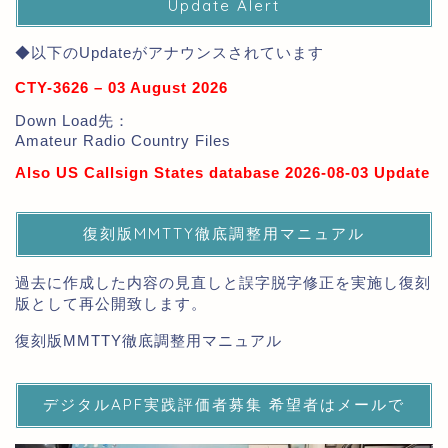
Update Alert
◆以下のUpdateがアナウンスされています
CTY-3626 – 03 August 2026
Down Load先：
Amateur Radio Country Files
Also US Callsign States database 2026-08-03 Update
復刻版MMTTY徹底調整用マニュアル
過去に作成した内容の見直しと誤字脱字修正を実施し復刻
版として再公開致します。
復刻版MMTTY徹底調整用マニュアル
デジタルAPF実践評価者募集 希望者はメールで