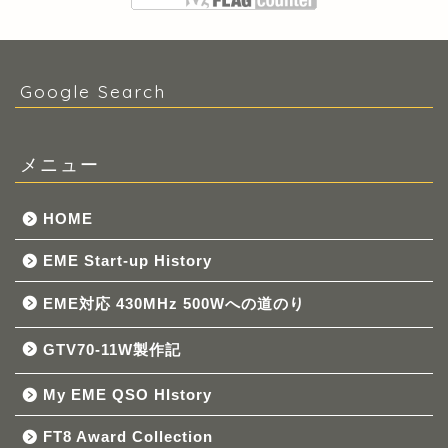
Google Search
メニュー
HOME
EME Start-up History
EME対応 430MHz 500Wへの道のり
GTV70-11W製作記
My EME QSO HIstory
FT8 Award Collection