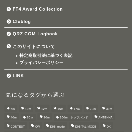
FT4 Award Collection
Clublog
QRZ.COM Logbook
このサイトについて
特定商取引法に基づく表記
プライバシーポリシー
LINK
気になるタグから選ぶ
6m
10m
12m
15m
17m
20m
30m
40m
70㎝
80m
160m、トップバンド
ANTENNA
CONTEST
CW
DIGI mode
DIGITAL MODE
DX