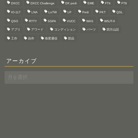
DXCC
DXCC Challenge
DX pedi
EME
FT4
FT8
IO-117
LNA
LoTW
LP
Pedi
PKT
QSL
QSO
RTTY
SSPA
VUCC
WAS
WSJT-X
アプリ
アワード
コンディション
パーツ
四方山話
工作
自作
衛星通信
部品
アーカイブ
ア
ー
カ
イ
ブ