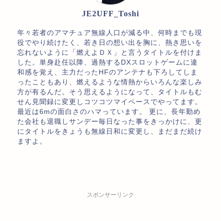
JE2UFF_Toshi
年々若者のアマチュア無線人口が減る中、何時までも現
役でやり続けたく、若き日の想い出を胸に、熱き思いを
忘れないように「燃えよＤＸ」と言うタイトルを付けま
した。単身赴任以降、過熱するDXスロットゲームに違
和感を覚え、主力だったHFのアンテナも下ろしてしま
ったこともあり、燃えるような情熱からいろんな楽しみ
方が有るんだ。そう思えるようになって、タイトルもむ
せん見聞録に変更しコツコツマイペースでやってます。
最近は6mの面白さのハマっています。 更に、長年勤め
た会社も退職しサンデー毎日なった事をきっかけに、更
にタイトルをきょうも無線日和に変更し、まだまだ続け
ますよ。
スポンサーリンク