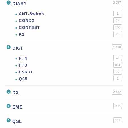
2,787
DIARY
ANT-Switch
1
CONDX
27
CONTEST
160
K2
23
1,178
DIGI
FT4
46
FT8
851
PSK31
12
Q65
1
2,662
DX
393
EME
177
QSL