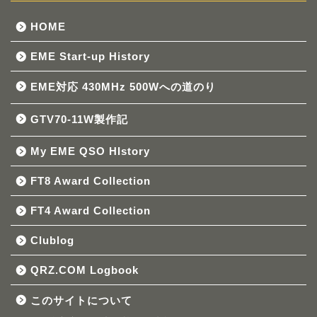
HOME
EME Start-up History
EME対応 430MHz 500Wへの道のり
GTV70-11W製作記
My EME QSO HIstory
FT8 Award Collection
FT4 Award Collection
Clublog
QRZ.COM Logbook
このサイトについて