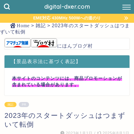
digital-dxer.com
EME対応 430MHz 500Wへの道のり
Home
>
雑記
>
2023年のスタートダッシュはつま
ずいて転倒
にほんブログ村
【景品表示法に基づく表記】
本サイトのコンテンツには、商品プロモーションが
含まれている場合があります。
雑記
PR
2023年のスタートダッシュはつまず
いて転倒
2023年1月1日
/
2025年8月1日