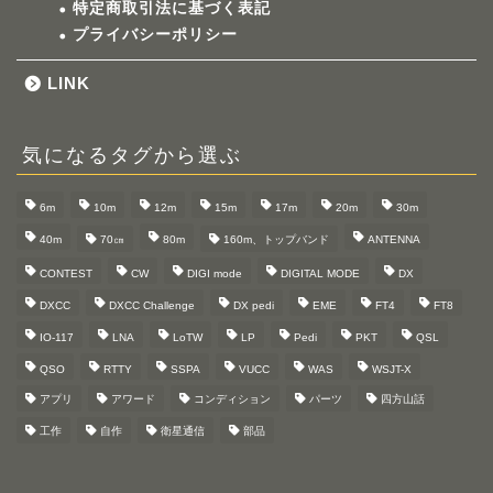
特定商取引法に基づく表記
プライバシーポリシー
LINK
気になるタグから選ぶ
6m
10m
12m
15m
17m
20m
30m
40m
70㎝
80m
160m、トップバンド
ANTENNA
CONTEST
CW
DIGI mode
DIGITAL MODE
DX
DXCC
DXCC Challenge
DX pedi
EME
FT4
FT8
IO-117
LNA
LoTW
LP
Pedi
PKT
QSL
QSO
RTTY
SSPA
VUCC
WAS
WSJT-X
アプリ
アワード
コンディション
パーツ
四方山話
工作
自作
衛星通信
部品