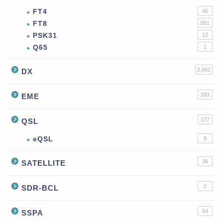
FT4
46
FT8
851
PSK31
12
Q65
1
2,662
DX
393
EME
177
QSL
eQSL
9
36
SATELLITE
2
SDR-BCL
64
SSPA