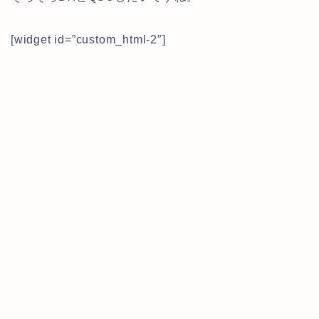
[widget id=”custom_html-2″]