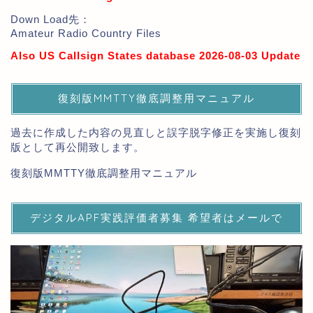
Down Load先：
Amateur Radio Country Files
Also US Callsign States database 2026-08-03 Update
復刻版MMTTY徹底調整用マニュアル
過去に作成した内容の見直しと誤字脱字修正を実施し復刻
版として再公開致します。
復刻版MMTTY徹底調整用マニュアル
デジタルAPF実践評価者募集 希望者はメールで