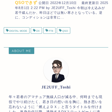
QSOできず
公開日 2022年12月10日 最終更新日 2025
年8月1日 2:22 PM by JE2UFF_Toshi 今朝は冷え込みが
若干緩んだか、昨日ほどでは無い寒さとなっている。逆
に、コンディションは非常に...
DIGITAL MODE
DX
FT8
QSO
ABOUT ME
JE2UFF_Toshi
年々若者のアマチュア無線人口が減る中、何時までも現
役でやり続けたく、若き日の想い出を胸に、熱き思いを
忘れないように「燃えよＤＸ」と言うタイトルを付けま
した。単身赴任以降、過熱するDXスロットゲームに違