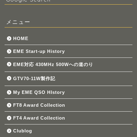
メニュー
HOME
EME Start-up History
EME対応 430MHz 500Wへの道のり
GTV70-11W製作記
My EME QSO HIstory
FT8 Award Collection
FT4 Award Collection
Clublog