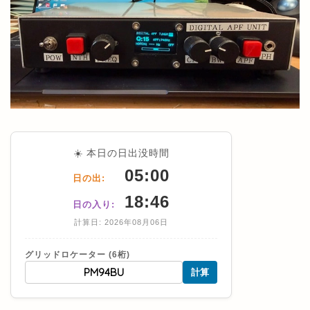
☀️ 本日の日出没時間
05:00
日の出:
18:46
日の入り:
計算日: 2026年08月06日
グリッドロケーター (6桁)
計算