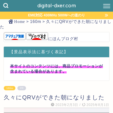
digital-dxer.com
EME対応 430MHz 500Wへの道のり
Home
>
160m
>
久々にQRVができた朝になりまし
た
にほんブログ村
【景品表示法に基づく表記】
本サイトのコンテンツには、商品プロモーションが
含まれている場合があります。
160m
PR
久々にQRVができた朝になりました
2023年2月3日
/
2025年8月1日