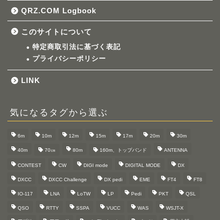
QRZ.COM Logbook
このサイトについて
特定商取引法に基づく表記
プライバシーポリシー
LINK
気になるタグから選ぶ
6m
10m
12m
15m
17m
20m
30m
40m
70㎝
80m
160m、トップバンド
ANTENNA
CONTEST
CW
DIGI mode
DIGITAL MODE
DX
DXCC
DXCC Challenge
DX pedi
EME
FT4
FT8
IO-117
LNA
LoTW
LP
Pedi
PKT
QSL
QSO
RTTY
SSPA
VUCC
WAS
WSJT-X