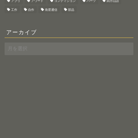
アプリ
アワード
コンディション
パーツ
四方山話
工作
自作
衛星通信
部品
アーカイブ
ア
ー
カ
イ
ブ