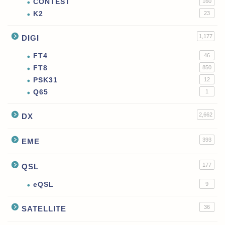
CONTEST
160
K2
23
1,177
DIGI
FT4
46
FT8
850
PSK31
12
Q65
1
2,662
DX
393
EME
177
QSL
eQSL
9
36
SATELLITE