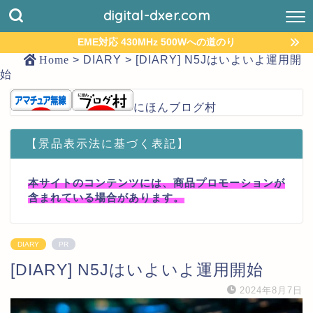
digital-dxer.com
EME対応 430MHz 500Wへの道のり
Home
>
DIARY
>
[DIARY] N5Jはいよいよ運用開
始
にほんブログ村
【景品表示法に基づく表記】
本サイトのコンテンツには、商品プロモーションが
含まれている場合があります。
DIARY
PR
[DIARY] N5Jはいよいよ運用開始
2024年8月7日