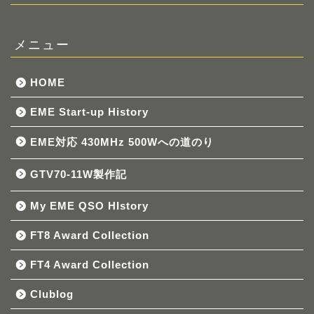
メニュー
HOME
EME Start-up History
EME対応 430MHz 500Wへの道のり
GTV70-11W製作記
My EME QSO HIstory
FT8 Award Collection
FT4 Award Collection
Clublog