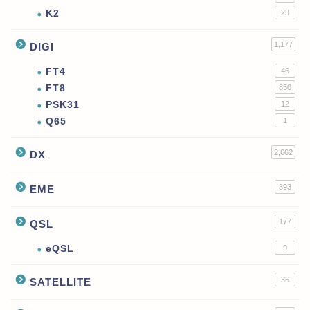
K2
23
1,177
DIGI
FT4
46
FT8
850
PSK31
12
Q65
1
2,662
DX
393
EME
177
QSL
eQSL
9
36
SATELLITE