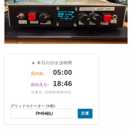
☀️ 本日の日出没時間
05:00
日の出:
18:46
日の入り:
計算日: 2026年08月06日
グリッドロケーター (6桁)
計算