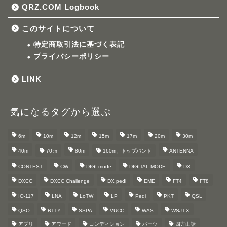
QRZ.COM Logbook
このサイトについて
特定商取引法に基づく表記
プライバシーポリシー
LINK
気になるタグから選ぶ
6m
10m
12m
15m
17m
20m
30m
40m
70㎝
80m
160m、トップバンド
ANTENNA
CONTEST
CW
DIGI mode
DIGITAL MODE
DX
DXCC
DXCC Challenge
DX pedi
EME
FT4
FT8
IO-117
LNA
LoTW
LP
Pedi
PKT
QSL
QSO
RTTY
SSPA
VUCC
WAS
WSJT-X
アプリ
アワード
コンディション
パーツ
四方山話