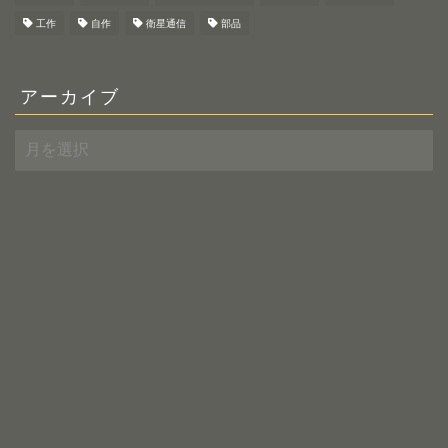
工作
自作
衛星通信
部品
アーカイブ
ア
ー
カ
イ
ブ