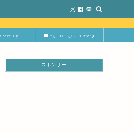
Start-up
My EME QSO History
スポンサー