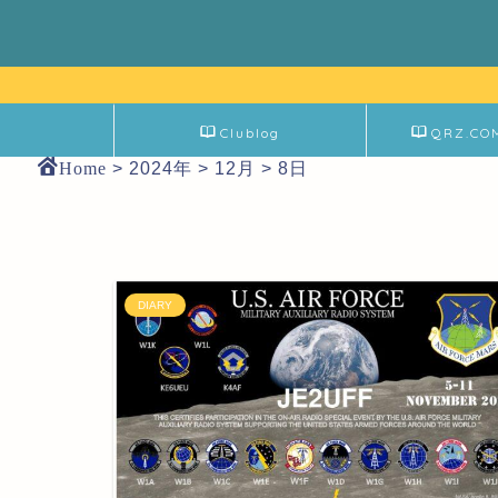
Clublog
QRZ.CO
Home
>
2024年
>
12月
>
8日
DIARY