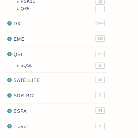
PSK31
12
Q65
1
DX
2,662
EME
393
QSL
177
eQSL
9
SATELLITE
36
SDR-BCL
2
SSPA
64
Travel
6