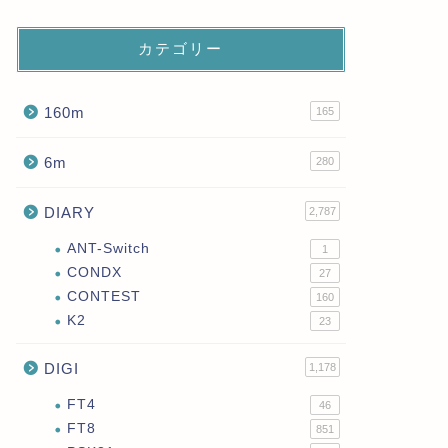
カテゴリー
160m
165
6m
280
DIARY
2,787
ANT-Switch
1
CONDX
27
CONTEST
160
K2
23
DIGI
1,178
FT4
46
FT8
851