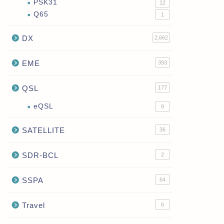
PSK31
12
Q65
1
DX
2,662
EME
393
QSL
177
eQSL
9
SATELLITE
36
SDR-BCL
2
SSPA
64
Travel
6