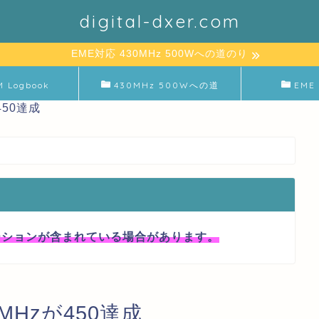
digital-dxer.com
EME対応 430MHz 500Wへの道のり
M Logbook
430MHz 500Wへの道
EME 
450達成
ーションが含まれている場合があります。
0MHzが450達成