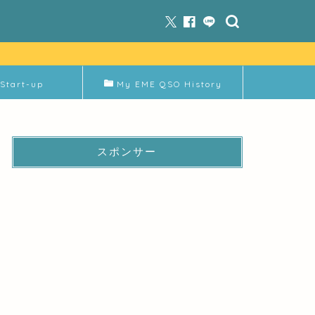
Start-up
My EME QSO History
スポンサー