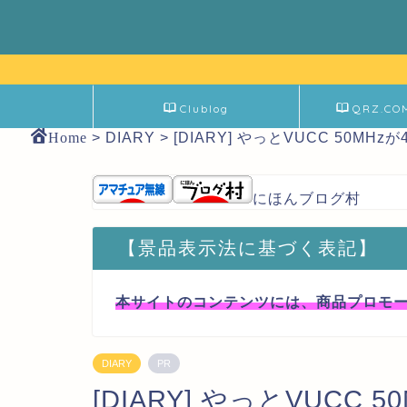
Clublog
QRZ.CO
Home
>
DIARY
>
[DIARY] やっとVUCC 50MHzが
にほんブログ村
【景品表示法に基づく表記】
本サイトのコンテンツには、商品プロモ
DIARY
PR
[DIARY] やっとVUCC 5