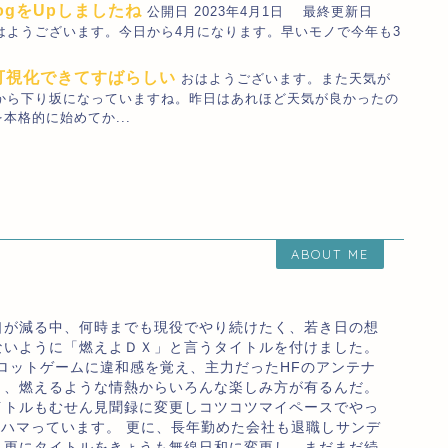
LogをUpしましたね
公開日 2023年4月1日 最終更新日
_Toshi おはようございます。今日から4月になります。早いモノで今年も3
UCCが可視化できてすばらしい
おはようございます。また天気が
から下り坂になっていますね。昨日はあれほど天気が良かったの
本格的に始めてか...
ABOUT ME
口が減る中、何時までも現役でやり続けたく、若き日の想
ないように「燃えよＤＸ」と言うタイトルを付けました。
ロットゲームに違和感を覚え、主力だったHFのアンテナ
り、燃えるような情熱からいろんな楽しみ方が有るんだ。
イトルもむせん見聞録に変更しコツコツマイペースでやっ
のハマっています。 更に、長年勤めた会社も退職しサンデ
、更にタイトルをきょうも無線日和に変更し、まだまだ続