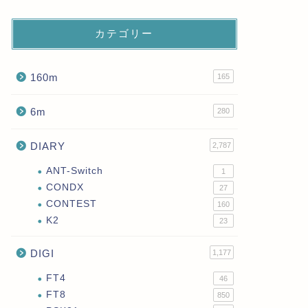
カテゴリー
160m
165
6m
280
DIARY
2,787
ANT-Switch
1
CONDX
27
CONTEST
160
K2
23
DIGI
1,177
FT4
46
FT8
850