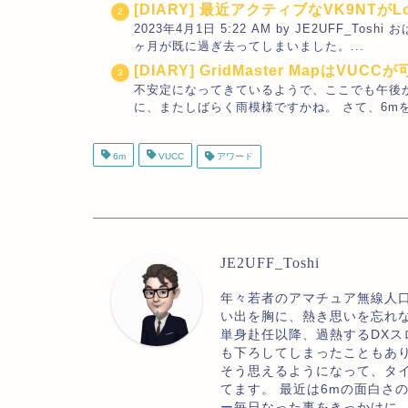
[DIARY] 最近アクティブなVK9NTが
2023年4月1日 5:22 AM by JE2UFF
ヶ月が既に過ぎ去ってしまいました。...
[DIARY] GridMaster MapはV
不安定になってきているようで、ここでも午後
に、またしばらく雨模様ですかね。 さて、6mを
6m
VUCC
アワード
JE2UFF_Toshi
年々若者のアマチュア無線人
い出を胸に、熱き思いを忘れ
単身赴任以降、過熱するDXス
も下ろしてしまったこともあ
そう思えるようになって、タ
てます。 最近は6mの面白さ
ー毎日なった事をきっかけに