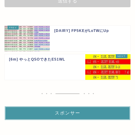
[DAIRY] FP5KEがLoTWにUp
[6m] やっとQSOできたE51WL
スポンサー