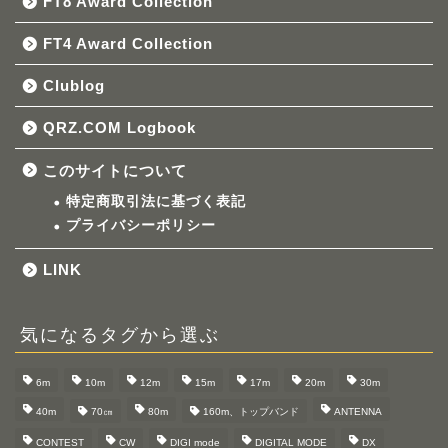
FT8 Award Collection
FT4 Award Collection
Clublog
QRZ.COM Logbook
このサイトについて
特定商取引法に基づく表記
プライバシーポリシー
LINK
気になるタグから選ぶ
6m
10m
12m
15m
17m
20m
30m
40m
70㎝
80m
160m、トップバンド
ANTENNA
CONTEST
CW
DIGI mode
DIGITAL MODE
DX