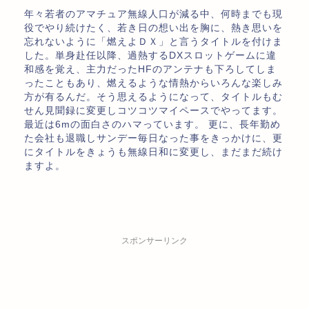
年々若者のアマチュア無線人口が減る中、何時までも現
役でやり続けたく、若き日の想い出を胸に、熱き思いを
忘れないように「燃えよＤＸ」と言うタイトルを付けま
した。単身赴任以降、過熱するDXスロットゲームに違
和感を覚え、主力だったHFのアンテナも下ろしてしま
ったこともあり、燃えるような情熱からいろんな楽しみ
方が有るんだ。そう思えるようになって、タイトルもむ
せん見聞録に変更しコツコツマイペースでやってます。
最近は6mの面白さのハマっています。 更に、長年勤め
た会社も退職しサンデー毎日なった事をきっかけに、更
にタイトルをきょうも無線日和に変更し、まだまだ続け
ますよ。
スポンサーリンク