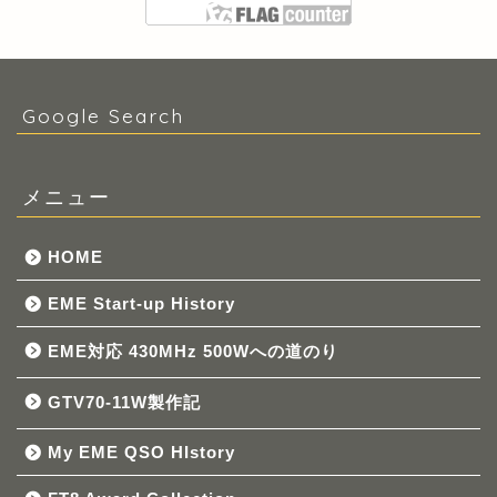
Google Search
メニュー
HOME
EME Start-up History
EME対応 430MHz 500Wへの道のり
GTV70-11W製作記
My EME QSO HIstory