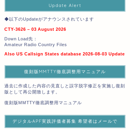
Update Alert
◆以下のUpdateがアナウンスされています
CTY-3626 – 03 August 2026
Down Load先：
Amateur Radio Country Files
Also US Callsign States database 2026-08-03 Update
復刻版MMTTY徹底調整用マニュアル
過去に作成した内容の見直しと誤字脱字修正を実施し復刻
版として再公開致します。
復刻版MMTTY徹底調整用マニュアル
デジタルAPF実践評価者募集 希望者はメールで