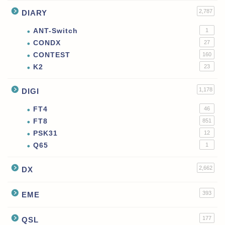
2,787
DIARY
ANT-Switch
1
CONDX
27
CONTEST
160
K2
23
1,178
DIGI
FT4
46
FT8
851
PSK31
12
Q65
1
2,662
DX
393
EME
177
QSL