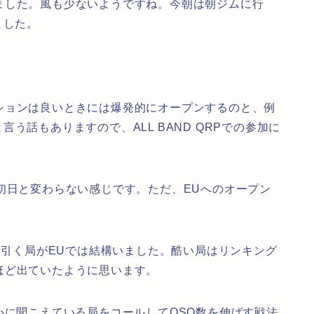
ました。風も少ないようですね。今朝は朝ジムに行
ました。
ションは良いときには爆発的にオープンするのと、例
う話もありますので、ALL BAND QRPでの参加に
初日と変わらない感じです。ただ、EUへのオープン
ーを引く局がEUでは結構いました。酷い局はリンキング
ほど出ていたように思います。
心に聞こえている局をコールしてQSO数を伸ばす戦法