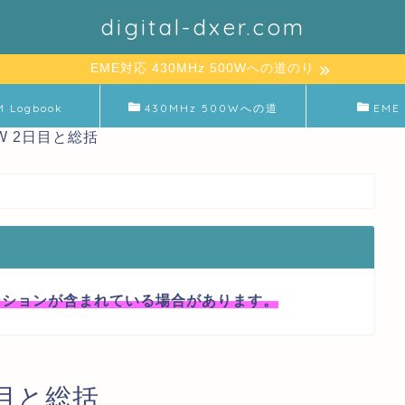
digital-dxer.com
EME対応 430MHz 500Wへの道のり
M Logbook
430MHz 500Wへの道
EME 
CW 2日目と総括
ーションが含まれている場合があります。
2日目と総括