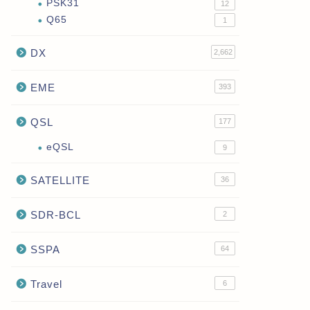
PSK31
12
Q65
1
DX
2,662
EME
393
QSL
177
eQSL
9
SATELLITE
36
SDR-BCL
2
SSPA
64
Travel
6