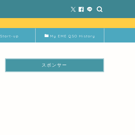
Start-up
My EME QSO History
スポンサー