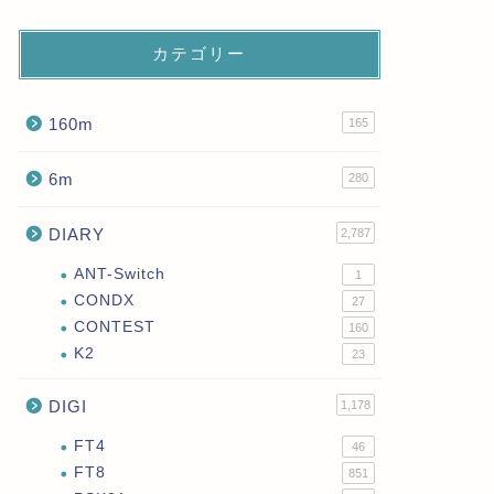
カテゴリー
160m
165
6m
280
DIARY
2,787
ANT-Switch
1
CONDX
27
CONTEST
160
K2
23
DIGI
1,178
FT4
46
FT8
851