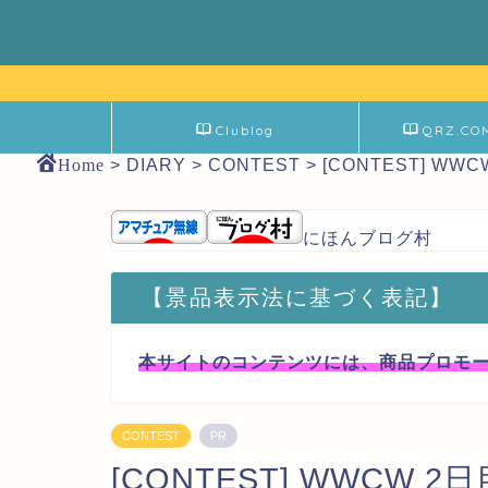
Clublog
QRZ.CO
Home
>
DIARY
>
CONTEST
>
[CONTEST] WW
にほんブログ村
【景品表示法に基づく表記】
本サイトのコンテンツには、商品プロモ
CONTEST
PR
[CONTEST] WWCW 