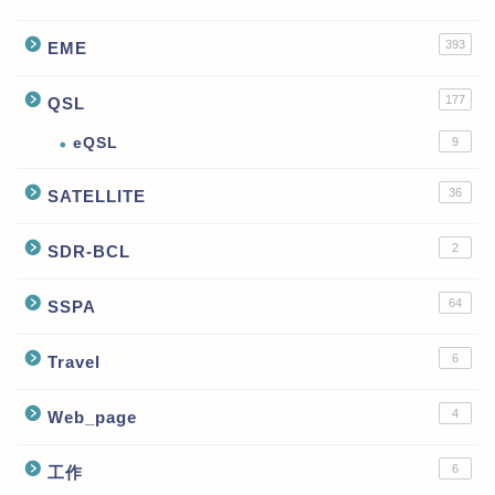
393
EME
177
QSL
eQSL
9
36
SATELLITE
2
SDR-BCL
64
SSPA
6
Travel
4
Web_page
6
工作