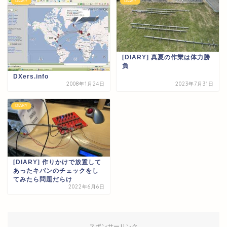
DIARY
DIARY
[DIARY] 真夏の作業は体力勝
負
DXers.info
2008年1月24日
2023年7月31日
DIARY
[DIARY] 作りかけで放置して
あったキバンのチェックをし
てみたら問題だらけ
2022年6月6日
スポンサーリンク