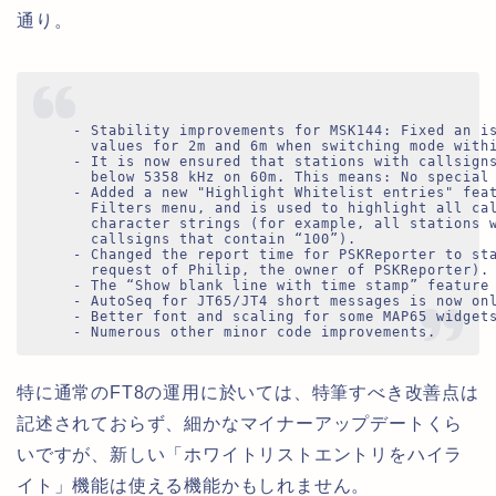
通り。
 - Stability improvements for MSK144: Fixed an is
   values for 2m and 6m when switching mode withi
 - It is now ensured that stations with callsigns
   below 5358 kHz on 60m. This means: No special 
 - Added a new "Highlight Whitelist entries" feat
   Filters menu, and is used to highlight all cal
   character strings (for example, all stations w
   callsigns that contain “100”).

 - Changed the report time for PSKReporter to sta
   request of Philip, the owner of PSKReporter).

 - The “Show blank line with time stamp” feature 
 - AutoSeq for JT65/JT4 short messages is now onl
 - Better font and scaling for some MAP65 widgets
 - Numerous other minor code improvements.

特に通常のFT8の運用に於いては、特筆すべき改善点は
記述されておらず、細かなマイナーアップデートくら
いですが、
新しい「ホワイトリストエントリをハイラ
イト」機能は使える機能かもしれません。