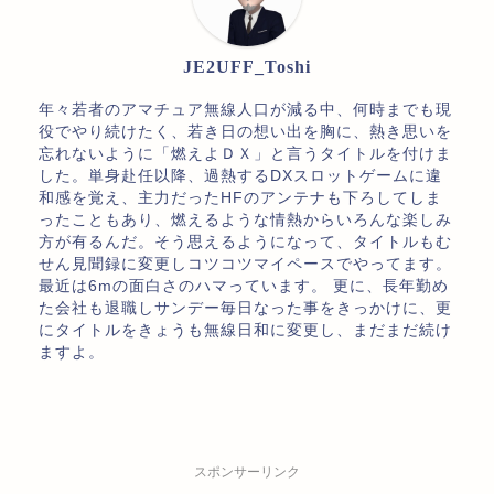
JE2UFF_Toshi
年々若者のアマチュア無線人口が減る中、何時までも現
役でやり続けたく、若き日の想い出を胸に、熱き思いを
忘れないように「燃えよＤＸ」と言うタイトルを付けま
した。単身赴任以降、過熱するDXスロットゲームに違
和感を覚え、主力だったHFのアンテナも下ろしてしま
ったこともあり、燃えるような情熱からいろんな楽しみ
方が有るんだ。そう思えるようになって、タイトルもむ
せん見聞録に変更しコツコツマイペースでやってます。
最近は6mの面白さのハマっています。 更に、長年勤め
た会社も退職しサンデー毎日なった事をきっかけに、更
にタイトルをきょうも無線日和に変更し、まだまだ続け
ますよ。
スポンサーリンク