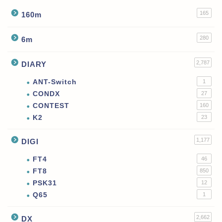
165
160m
280
6m
2,787
DIARY
ANT-Switch
1
CONDX
27
CONTEST
160
K2
23
1,177
DIGI
FT4
46
FT8
850
PSK31
12
Q65
1
2,662
DX