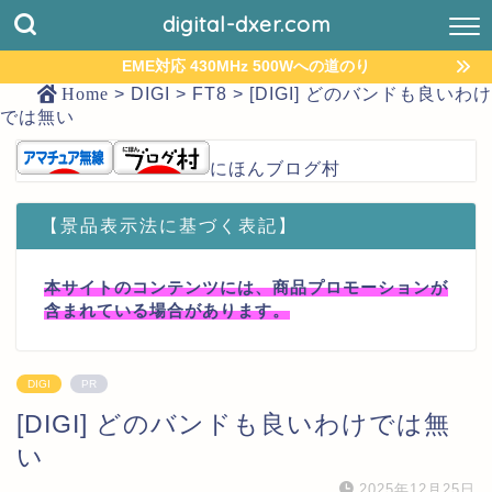
digital-dxer.com
EME対応 430MHz 500Wへの道のり
Home
>
DIGI
>
FT8
>
[DIGI] どのバンドも良いわけ
では無い
にほんブログ村
【景品表示法に基づく表記】
本サイトのコンテンツには、商品プロモーションが
含まれている場合があります。
DIGI
PR
[DIGI] どのバンドも良いわけでは無
い
2025年12月25日