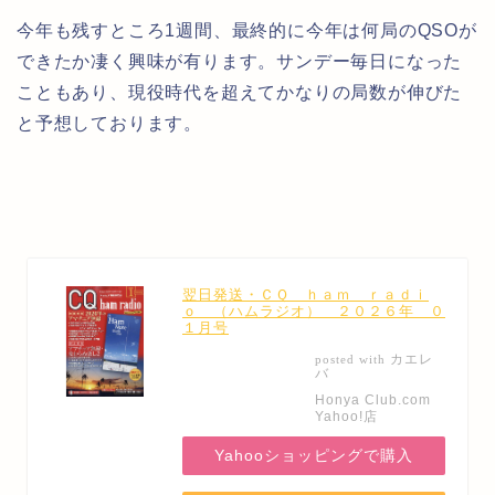
今年も残すところ1週間、最終的に今年は何局のQSOが
できたか凄く興味が有ります。サンデー毎日になった
こともあり、現役時代を超えてかなりの局数が伸びた
と予想しております。
翌日発送・ＣＱ ｈａｍ ｒａｄｉ
ｏ （ハムラジオ） ２０２６年 ０
１月号
カエレ
posted with
バ
Honya Club.com
Yahoo!店
Yahooショッピングで購入