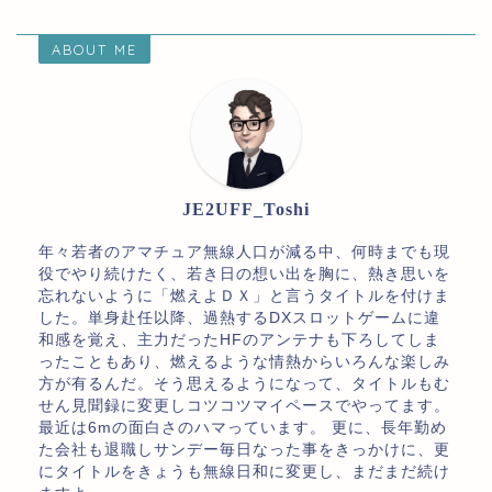
ABOUT ME
JE2UFF_Toshi
年々若者のアマチュア無線人口が減る中、何時までも現
役でやり続けたく、若き日の想い出を胸に、熱き思いを
忘れないように「燃えよＤＸ」と言うタイトルを付けま
した。単身赴任以降、過熱するDXスロットゲームに違
和感を覚え、主力だったHFのアンテナも下ろしてしま
ったこともあり、燃えるような情熱からいろんな楽しみ
方が有るんだ。そう思えるようになって、タイトルもむ
せん見聞録に変更しコツコツマイペースでやってます。
最近は6mの面白さのハマっています。 更に、長年勤め
た会社も退職しサンデー毎日なった事をきっかけに、更
にタイトルをきょうも無線日和に変更し、まだまだ続け