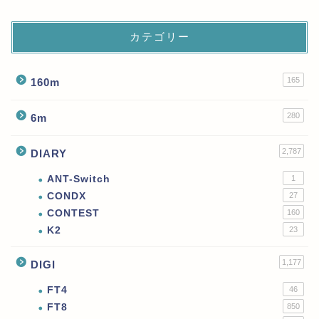
カテゴリー
165
160m
280
6m
2,787
DIARY
ANT-Switch
1
CONDX
27
CONTEST
160
K2
23
1,177
DIGI
FT4
46
FT8
850