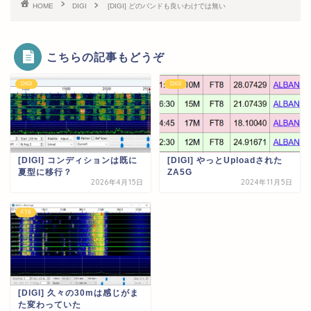
HOME
DIGI
[DIGI] どのバンドも良いわけでは無い
こちらの記事もどうぞ
DIGI
DIGI
[DIGI] コンディションは既に
[DIGI] やっとUploadされた
夏型に移行？
ZA5G
2026年4月15日
2024年11月5日
FT8
[DIGI] 久々の30mは感じがま
た変わっていた