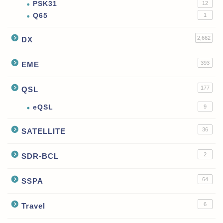
PSK31
12
Q65
1
2,662
DX
393
EME
177
QSL
eQSL
9
36
SATELLITE
2
SDR-BCL
64
SSPA
6
Travel