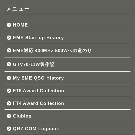
メニュー
HOME
EME Start-up History
EME対応 430MHz 500Wへの道のり
GTV70-11W製作記
My EME QSO HIstory
FT8 Award Collection
FT4 Award Collection
Clublog
QRZ.COM Logbook