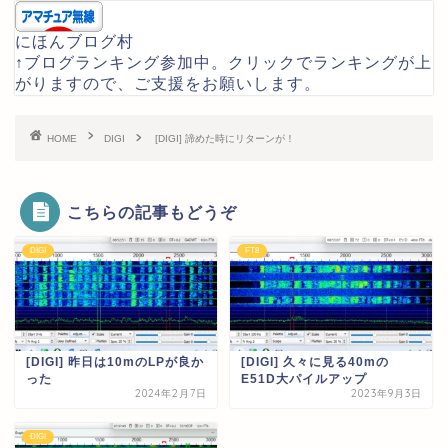
にほんブログ村
↑ブログランキング参加中。クリックでランキングが上
がりますので、ご支援をお願いします。
HOME
DIGI
[DIGI] 諦めた時にリターンが！
こちらの記事もどうぞ
DIGI
FT8
[DIGI] 昨日は10mのLPが良か
[DIGI] 久々に見る40mの
った
E51D大パイルアップ
2024年2月7日
2023年9月3日
DIGI