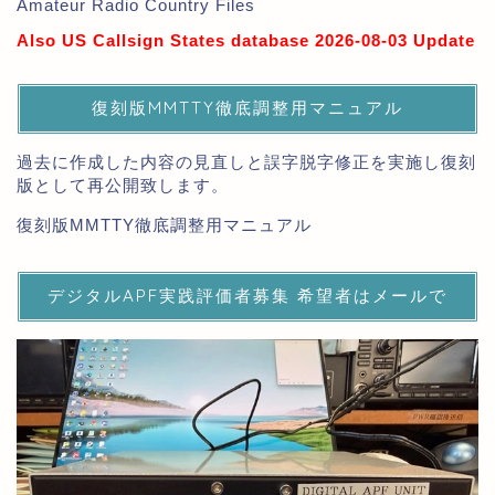
Amateur Radio Country Files
Also US Callsign States database 2026-08-03 Update
復刻版MMTTY徹底調整用マニュアル
過去に作成した内容の見直しと誤字脱字修正を実施し復刻
版として再公開致します。
復刻版MMTTY徹底調整用マニュアル
デジタルAPF実践評価者募集 希望者はメールで