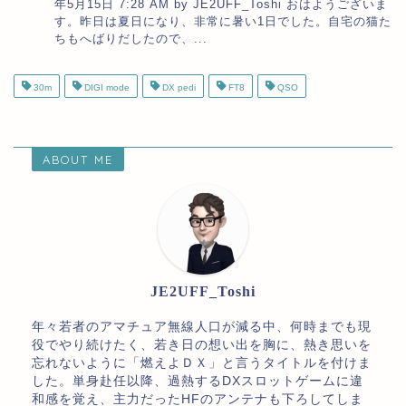
年5月15日 7:28 AM by JE2UFF_Toshi おはようございま
す。昨日は夏日になり、非常に暑い1日でした。自宅の猫た
ちもへばりだしたので、...
30m
DIGI mode
DX pedi
FT8
QSO
ABOUT ME
JE2UFF_Toshi
年々若者のアマチュア無線人口が減る中、何時までも現
役でやり続けたく、若き日の想い出を胸に、熱き思いを
忘れないように「燃えよＤＸ」と言うタイトルを付けま
した。単身赴任以降、過熱するDXスロットゲームに違
和感を覚え、主力だったHFのアンテナも下ろしてしま