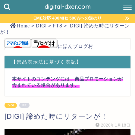
digital-dxer.com
EME対応 430MHz 500Wへの道のり
Home
>
DIGI
>
FT8
>
[DIGI] 諦めた時にリターン
が！
にほんブログ村
【景品表示法に基づく表記】
本サイトのコンテンツには、商品プロモーションが
含まれている場合があります。
DIGI
PR
[DIGI] 諦めた時にリターンが！
2026年1月18日