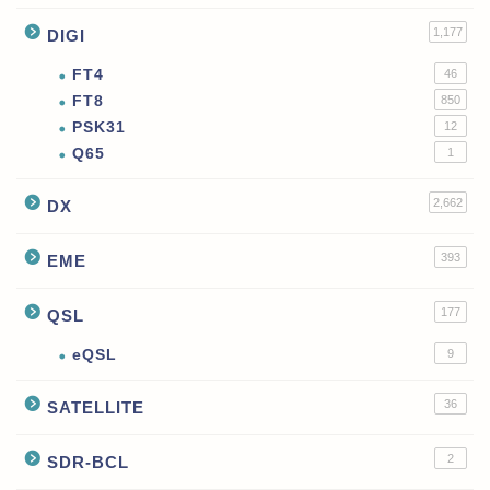
1,177
DIGI
FT4
46
FT8
850
PSK31
12
Q65
1
2,662
DX
393
EME
177
QSL
eQSL
9
36
SATELLITE
2
SDR-BCL