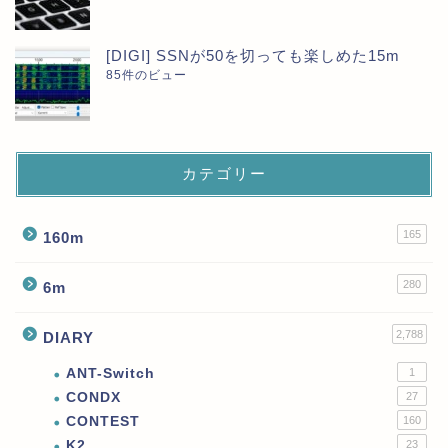
[DIGI] SSNが50を切っても楽しめた15m
85件のビュー
カテゴリー
165
160m
280
6m
2,788
DIARY
ANT-Switch
1
CONDX
27
CONTEST
160
K2
23