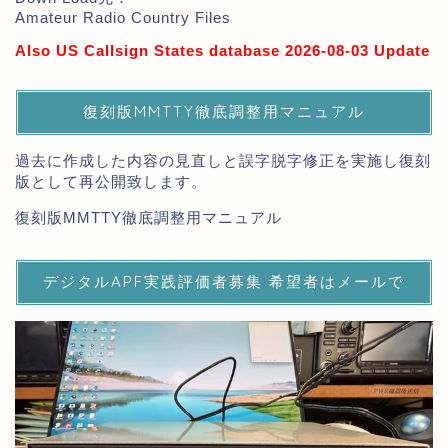
Amateur Radio Country Files
Also US Callsign States database 2026-08-03 Update
復刻版MMTTY徹底調整用マニュアル
過去に作成した内容の見直しと誤字脱字修正を実施し復刻
版として再公開致します。
復刻版MMTTY徹底調整用マニュアル
デジタルAPF実践評価者募集 希望者はメールで