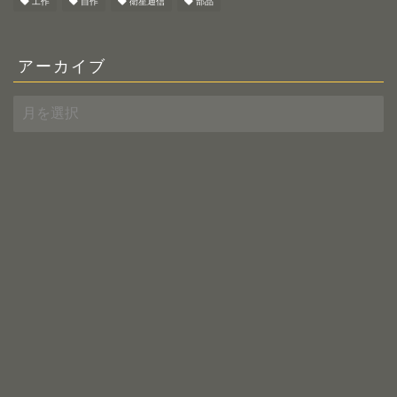
工作
自作
衛星通信
部品
アーカイブ
ア
ー
カ
イ
ブ