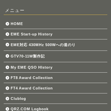
メニュー
HOME
EME Start-up History
EME対応 430MHz 500Wへの道のり
GTV70-11W製作記
My EME QSO HIstory
FT8 Award Collection
FT4 Award Collection
Clublog
QRZ.COM Logbook