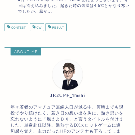
日は冷え込みました。起きた時の気温は4.5℃とかなり寒い
でしたが、風が...
CONTEST
CW
RESULT
ABOUT ME
JE2UFF_Toshi
年々若者のアマチュア無線人口が減る中、何時までも現
役でやり続けたく、若き日の想い出を胸に、熱き思いを
忘れないように「燃えよＤＸ」と言うタイトルを付けま
した。単身赴任以降、過熱するDXスロットゲームに違
和感を覚え、主力だったHFのアンテナも下ろしてしま