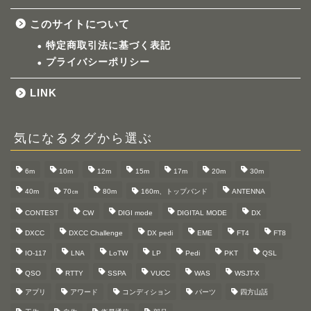
このサイトについて
特定商取引法に基づく表記
プライバシーポリシー
LINK
気になるタグから選ぶ
6m
10m
12m
15m
17m
20m
30m
40m
70㎝
80m
160m、トップバンド
ANTENNA
CONTEST
CW
DIGI mode
DIGITAL MODE
DX
DXCC
DXCC Challenge
DX pedi
EME
FT4
FT8
IO-117
LNA
LoTW
LP
Pedi
PKT
QSL
QSO
RTTY
SSPA
VUCC
WAS
WSJT-X
アプリ
アワード
コンディション
パーツ
四方山話