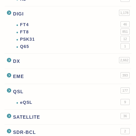
1,178
DIGI
FT4
46
FT8
851
PSK31
12
Q65
1
2,662
DX
393
EME
177
QSL
eQSL
9
36
SATELLITE
2
SDR-BCL