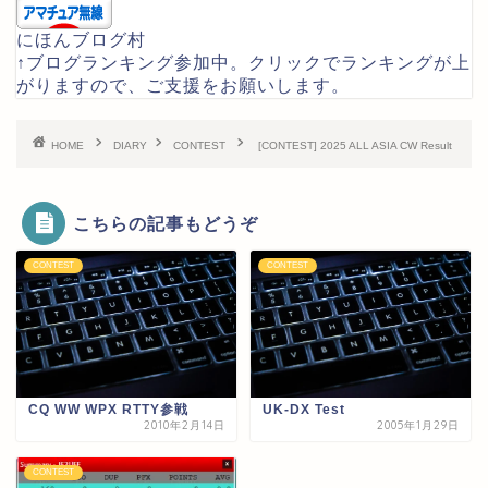
にほんブログ村
↑ブログランキング参加中。クリックでランキングが上
がりますので、ご支援をお願いします。
HOME
DIARY
CONTEST
[CONTEST] 2025 ALL ASIA CW Result
こちらの記事もどうぞ
CONTEST
CONTEST
CQ WW WPX RTTY参戦
UK-DX Test
2010年2月14日
2005年1月29日
CONTEST