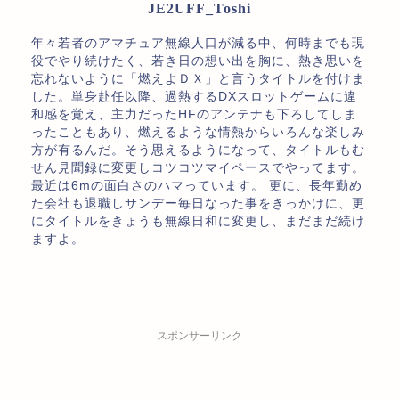
JE2UFF_Toshi
年々若者のアマチュア無線人口が減る中、何時までも現
役でやり続けたく、若き日の想い出を胸に、熱き思いを
忘れないように「燃えよＤＸ」と言うタイトルを付けま
した。単身赴任以降、過熱するDXスロットゲームに違
和感を覚え、主力だったHFのアンテナも下ろしてしま
ったこともあり、燃えるような情熱からいろんな楽しみ
方が有るんだ。そう思えるようになって、タイトルもむ
せん見聞録に変更しコツコツマイペースでやってます。
最近は6mの面白さのハマっています。 更に、長年勤め
た会社も退職しサンデー毎日なった事をきっかけに、更
にタイトルをきょうも無線日和に変更し、まだまだ続け
ますよ。
スポンサーリンク