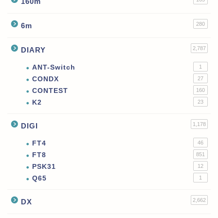
160m
280
6m
2,787
DIARY
ANT-Switch
1
CONDX
27
CONTEST
160
K2
23
1,178
DIGI
FT4
46
FT8
851
PSK31
12
Q65
1
2,662
DX