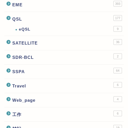
393
EME
177
QSL
eQSL
9
36
SATELLITE
2
SDR-BCL
64
SSPA
6
Travel
4
Web_page
6
工作
19