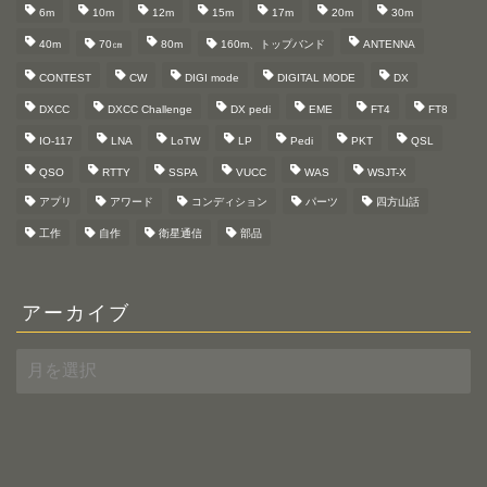
6m
10m
12m
15m
17m
20m
30m
40m
70㎝
80m
160m、トップバンド
ANTENNA
CONTEST
CW
DIGI mode
DIGITAL MODE
DX
DXCC
DXCC Challenge
DX pedi
EME
FT4
FT8
IO-117
LNA
LoTW
LP
Pedi
PKT
QSL
QSO
RTTY
SSPA
VUCC
WAS
WSJT-X
アプリ
アワード
コンディション
パーツ
四方山話
工作
自作
衛星通信
部品
アーカイブ
ア
ー
カ
イ
ブ