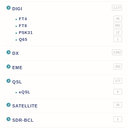
1,177
DIGI
FT4
46
FT8
850
PSK31
12
Q65
1
2,662
DX
393
EME
177
QSL
eQSL
9
36
SATELLITE
2
SDR-BCL