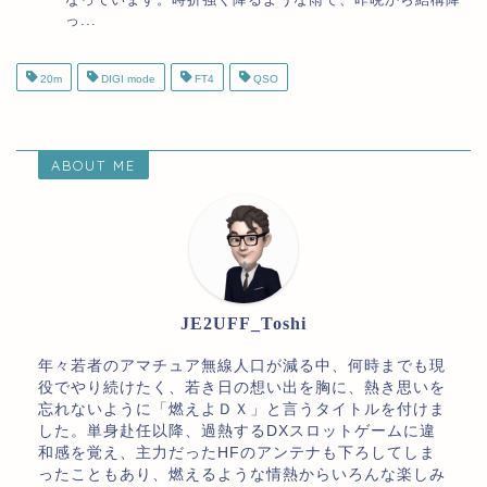
っ...
20m
DIGI mode
FT4
QSO
ABOUT ME
JE2UFF_Toshi
年々若者のアマチュア無線人口が減る中、何時までも現
役でやり続けたく、若き日の想い出を胸に、熱き思いを
忘れないように「燃えよＤＸ」と言うタイトルを付けま
した。単身赴任以降、過熱するDXスロットゲームに違
和感を覚え、主力だったHFのアンテナも下ろしてしま
ったこともあり、燃えるような情熱からいろんな楽しみ