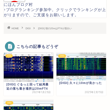
にほんブログ村
↑ブログランキング参加中。クリックでランキングが上
がりますので、ご支援をお願いします。
HOME
DIGI
[DIGI] 朝の20mはFT4が面白い
こちらの記事もどうぞ
FT4
DIGI
[DIGI] 久々に10mが良かった
[DIGI] ぐるっと回って結局最
近の落ち着き場所は20mFT4
2021年1月23日
2025年2月15日
DIGI