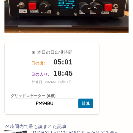
☀️ 本日の日出没時間
05:01
日の出:
18:45
日の入り:
計算日: 2026年08月07日
グリッドロケーター (6桁)
計算
24時間内で最も読まれた記事
[DIARY] LoTWは549になったけどステッ...