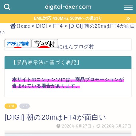
digital-dxer.com
EME対応 430MHz 500Wへの道のり
Home
>
DIGI
>
FT4
>
[DIGI] 朝の20mはFT4が面白
い
にほんブログ村
【景品表示法に基づく表記】
本サイトのコンテンツには、商品プロモーションが
含まれている場合があります。
DIGI
PR
[DIGI] 朝の20mはFT4が面白い
2026年6月27日
/
2026年6月27日