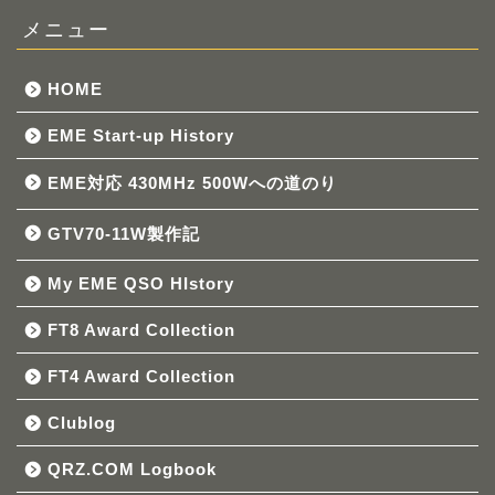
メニュー
HOME
EME Start-up History
EME対応 430MHz 500Wへの道のり
GTV70-11W製作記
My EME QSO HIstory
FT8 Award Collection
FT4 Award Collection
Clublog
QRZ.COM Logbook