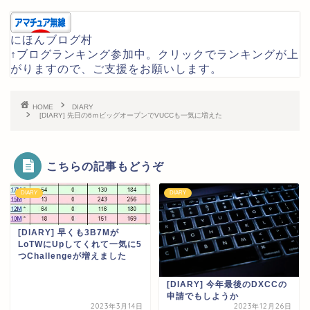
にほんブログ村
↑ブログランキング参加中。クリックでランキングが上
がりますので、ご支援をお願いします。
HOME
DIARY
[DIARY] 先日の6ｍビッグオープンでVUCCも一気に増えた
こちらの記事もどうぞ
DIARY
DIARY
[DIARY] 早くも3B7Mが
LoTWにUpしてくれて一気に5
つChallengeが増えました
[DIARY] 今年最後のDXCCの
申請でもしようか
2023年3月14日
2023年12月26日