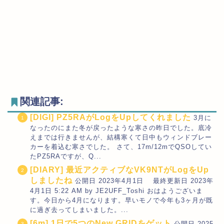
関連記事:
[DIGI] PZ5RAがLogをUpしてくれました
3月に
なったのにまた冬が戻ったような寒さの昨日でした。底冷
えまでは行きませんが、結構寒くて日中もウィンドブレー
カーを着込む寒さでした。 さて、17m/12mでQSOしてい
たPZ5RAですが、Q...
[DIARY] 最近アクティブなVK9NTがLogをUp
しましたね
公開日 2023年4月1日 最終更新日 2023年
4月1日 5:22 AM by JE2UFF_Toshi おはようございま
す。今日から4月になります。早いモノで今年も3ヶ月が既
に過ぎ去ってしまいました。...
[6m] 1日で5つのNew GRIDをゲット
公開日 2025