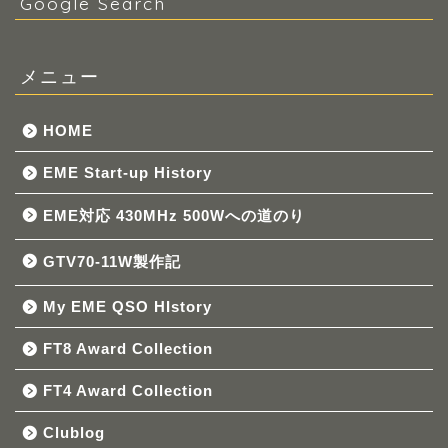
Google Search
メニュー
HOME
EME Start-up History
EME対応 430MHz 500Wへの道のり
GTV70-11W製作記
My EME QSO HIstory
FT8 Award Collection
FT4 Award Collection
Clublog