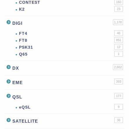
CONTEST
160
K2
23
1,178
DIGI
FT4
46
FT8
851
PSK31
12
Q65
1
2,662
DX
393
EME
177
QSL
eQSL
9
36
SATELLITE