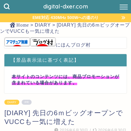
digital-dxer.com
EME対応 430MHz 500Wへの道のり
Home
>
DIARY
>
[DIARY] 先日の6ｍビッグオープ
ンでVUCCも一気に増えた
にほんブログ村
【景品表示法に基づく表記】
本サイトのコンテンツには、商品プロモーションが
含まれている場合があります。
DIARY
PR
[DIARY] 先日の6ｍビッグオープンで
VUCCも一気に増えた
2026年6月30日
/
2026年6月30日