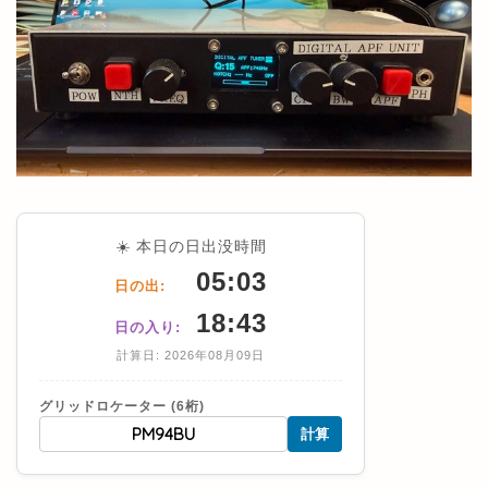
☀️ 本日の日出没時間
05:03
日の出:
18:43
日の入り:
計算日: 2026年08月09日
グリッドロケーター (6桁)
計算