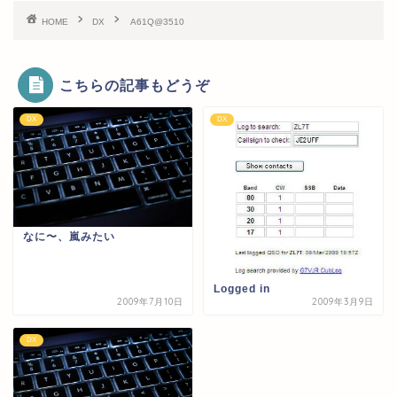
HOME
DX
A61Q@3510
こちらの記事もどうぞ
DX
DX
なに〜、嵐みたい
Logged in
2009年7月10日
2009年3月9日
DX