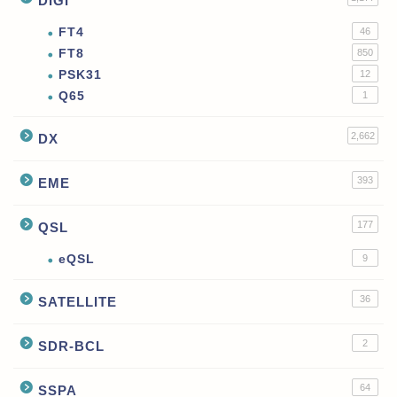
DIGI
FT4
46
FT8
850
PSK31
12
Q65
1
2,662
DX
393
EME
177
QSL
eQSL
9
36
SATELLITE
2
SDR-BCL
64
SSPA