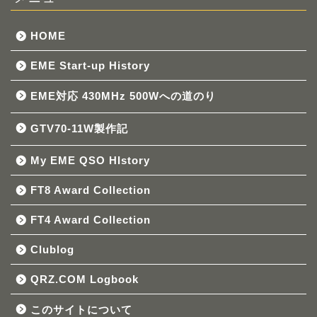
HOME
EME Start-up History
EME対応 430MHz 500Wへの道のり
GTV70-11W製作記
My EME QSO HIstory
FT8 Award Collection
FT4 Award Collection
Clublog
QRZ.COM Logbook
このサイトについて