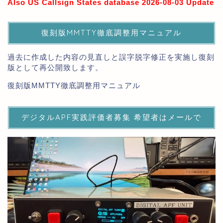
Also US Callsign States database 2026-08-03 Update
復刻版MMTTY徹底調整用マニュアル
過去に作成した内容の見直しと誤字脱字修正を実施し復刻
版として再公開致します。
復刻版MMTTY徹底調整用マニュアル
デジタルAPF実践評価者募集 希望者はメールで