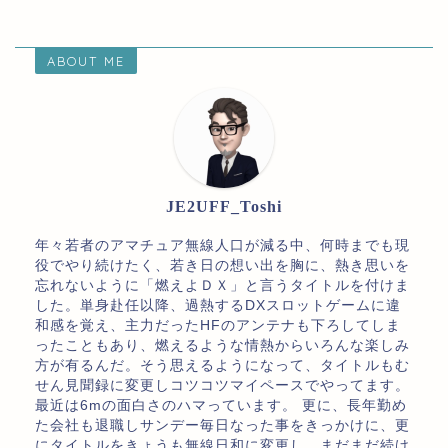
ABOUT ME
JE2UFF_Toshi
年々若者のアマチュア無線人口が減る中、何時までも現
役でやり続けたく、若き日の想い出を胸に、熱き思いを
忘れないように「燃えよＤＸ」と言うタイトルを付けま
した。単身赴任以降、過熱するDXスロットゲームに違
和感を覚え、主力だったHFのアンテナも下ろしてしま
ったこともあり、燃えるような情熱からいろんな楽しみ
方が有るんだ。そう思えるようになって、タイトルもむ
せん見聞録に変更しコツコツマイペースでやってます。
最近は6mの面白さのハマっています。 更に、長年勤め
た会社も退職しサンデー毎日なった事をきっかけに、更
にタイトルをきょうも無線日和に変更し、まだまだ続け