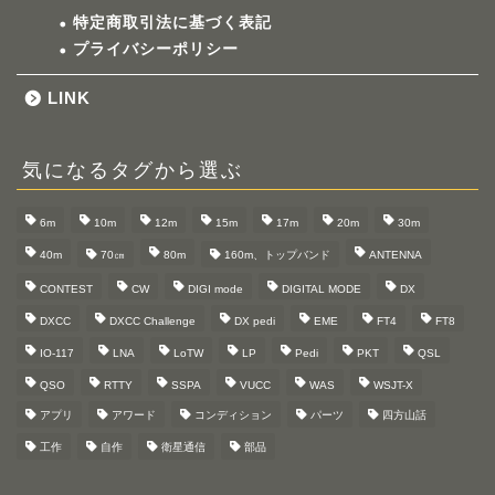
特定商取引法に基づく表記
プライバシーポリシー
LINK
気になるタグから選ぶ
6m
10m
12m
15m
17m
20m
30m
40m
70㎝
80m
160m、トップバンド
ANTENNA
CONTEST
CW
DIGI mode
DIGITAL MODE
DX
DXCC
DXCC Challenge
DX pedi
EME
FT4
FT8
IO-117
LNA
LoTW
LP
Pedi
PKT
QSL
QSO
RTTY
SSPA
VUCC
WAS
WSJT-X
アプリ
アワード
コンディション
パーツ
四方山話
工作
自作
衛星通信
部品