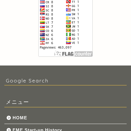
Google Search
メニュー
HOME
EME Start-up History