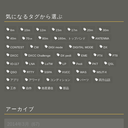
気になるタグから選ぶ
6m
10m
12m
15m
17m
20m
30m
40m
70㎝
80m
160m、トップバンド
ANTENNA
CONTEST
CW
DIGI mode
DIGITAL MODE
DX
DXCC
DXCC Challenge
DX pedi
EME
FT4
FT8
IO-117
LNA
LoTW
LP
Pedi
PKT
QSL
QSO
RTTY
SSPA
VUCC
WAS
WSJT-X
アプリ
アワード
コンディション
パーツ
四方山話
工作
自作
衛星通信
部品
アーカイブ
ア
ー