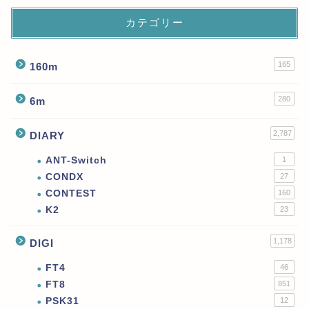
カテゴリー
165
160m
280
6m
2,787
DIARY
ANT-Switch
1
CONDX
27
CONTEST
160
K2
23
1,178
DIGI
FT4
46
FT8
851
PSK31
12