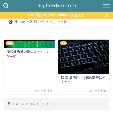
digital-dxer.com
EME対応 430MHz 500Wへの道のり
Home
>
2014年
>
3月
>
3日
DIGI
DX
[DIGI] 数値の割には・・・い
かんな～
[DX] 週明け、今週の調子はど
うか？
2014年3月3日
2014年3月3日
HOME
2014年
3月
3日