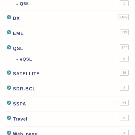
Q65
1
2,662
DX
393
EME
177
QSL
eQSL
9
36
SATELLITE
2
SDR-BCL
64
SSPA
6
Travel
4
Web_page