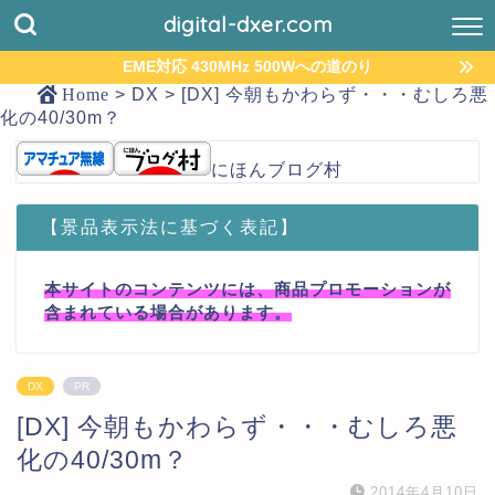
digital-dxer.com
EME対応 430MHz 500Wへの道のり
Home
>
DX
>
[DX] 今朝もかわらず・・・むしろ悪
化の40/30m？
にほんブログ村
【景品表示法に基づく表記】
本サイトのコンテンツには、商品プロモーションが
含まれている場合があります。
DX
PR
[DX] 今朝もかわらず・・・むしろ悪
化の40/30m？
2014年4月10日