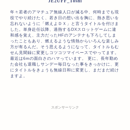
JE2UFF_Toshi
年々若者のアマチュア無線人口が減る中、何時までも現
役でやり続けたく、若き日の想い出を胸に、熱き思いを
忘れないように「燃えよＤＸ」と言うタイトルを付けま
した。単身赴任以降、過熱するDXスロットゲームに違
和感を覚え、主力だったHFのアンテナも下ろしてしま
ったこともあり、燃えるような情熱からいろんな楽しみ
方が有るんだ。そう思えるようになって、タイトルもむ
せん見聞録に変更しコツコツマイペースでやってます。
最近は6mの面白さのハマっています。 更に、長年勤め
た会社も退職しサンデー毎日なった事をきっかけに、更
にタイトルをきょうも無線日和に変更し、まだまだ続け
ますよ。
スポンサーリンク