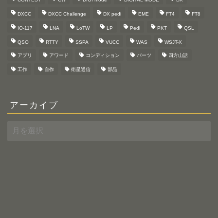
DXCC
DXCC Challenge
DX pedi
EME
FT4
FT8
IO-117
LNA
LoTW
LP
Pedi
PKT
QSL
QSO
RTTY
SSPA
VUCC
WAS
WSJT-X
アプリ
アワード
コンディション
パーツ
四方山話
工作
自作
衛星通信
部品
アーカイブ
ア
ー
カ
イ
ブ