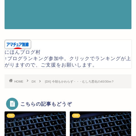
にほんブログ村
↑ブログランキング参加中。クリックでランキングが上
がりますので、ご支援をお願いします。
HOME
DX
[DX] 今朝もかわらず・・・むしろ悪化の40/30m？
こちらの記事もどうぞ
DX
DX