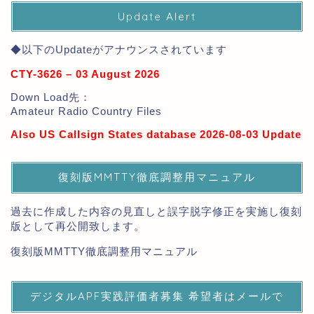
Update Alert
◆以下のUpdateがアナウンスされています
CTY-3626 – 03 August 2026
Down Load先：
Amateur Radio Country Files
Also US Callsign States database 2026-08-03 Update
復刻版MMTTY徹底調整用マニュアル
過去に作成した内容の見直しと誤字脱字修正を実施し復刻
版として再公開致します。
復刻版MMTTY徹底調整用マニュアル
デジタルAPF実践評価者募集 希望者はメールで