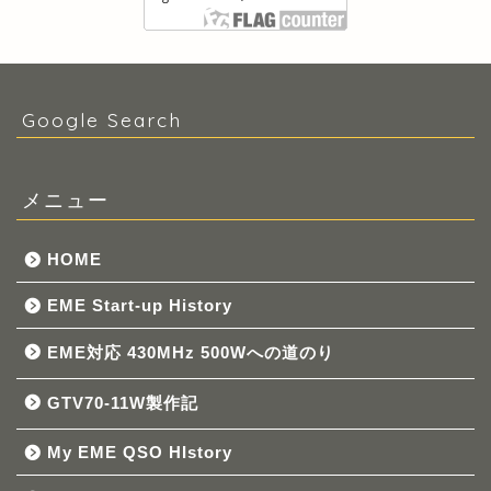
Google Search
メニュー
HOME
EME Start-up History
EME対応 430MHz 500Wへの道のり
GTV70-11W製作記
My EME QSO HIstory