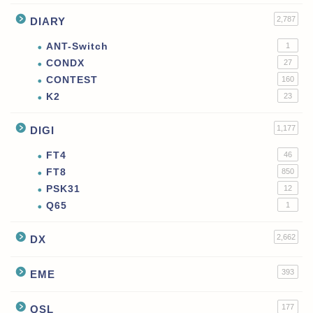
2,787
DIARY
ANT-Switch
1
CONDX
27
CONTEST
160
K2
23
1,177
DIGI
FT4
46
FT8
850
PSK31
12
Q65
1
2,662
DX
393
EME
177
QSL